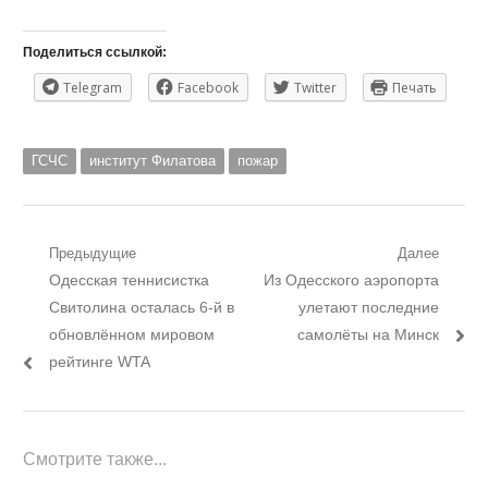
Поделиться ссылкой:
Telegram
Facebook
Twitter
Печать
ГСЧС
институт Филатова
пожар
Навигация
Предыдущие
Далее
Предыдущий
Следующий
Одесская теннисистка
Из Одесского аэропорта
по
пост:
пост:
Свитолина осталась 6-й в
улетают последние
записям
обновлённом мировом
самолёты на Минск
рейтинге WTA
Смотрите также...