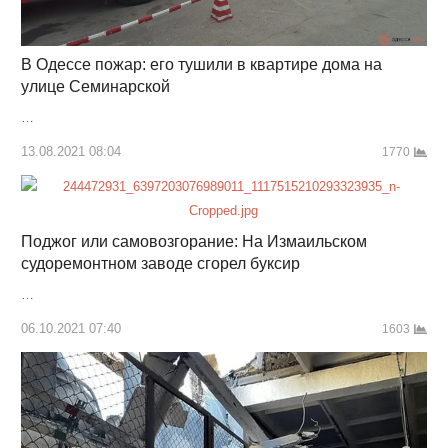
В Одессе пожар: его тушили в квартире дома на
улице Семинарской
…
13.08.2021 08:04
1770
Поджог или самовозгорание: На Измаильском
судоремонтном заводе сгорел буксир
…
06.10.2021 07:40
1603