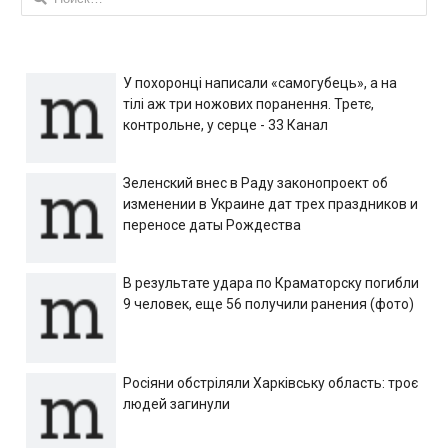
У похоронці написали «самогубець», а на
тілі аж три ножових поранення. Третє,
контрольне, у серце - 33 Канал
Зеленский внес в Раду законопроект об
изменении в Украине дат трех праздников и
переносе даты Рождества
В результате удара по Краматорску погибли
9 человек, еще 56 получили ранения (фото)
Росіяни обстріляли Харківську область: троє
людей загинули