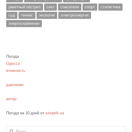
ракетный обстрел
свет
спасатели
спорт
статистика
суд
теннис
экология
электроэнергия
энергоснабжение
Погода
Одесса
влажность:
давление:
ветер:
Погода на 10 дней от
sinoptik.ua
Найти: