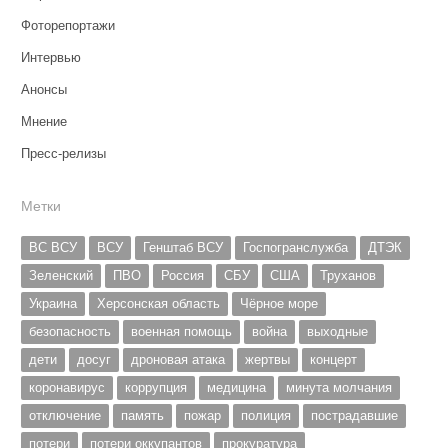
Фоторепортажи
Интервью
Анонсы
Мнение
Пресс-релизы
Метки
ВС ВСУ
ВСУ
Генштаб ВСУ
Госпогранслужба
ДТЭК
Зеленский
ПВО
Россия
СБУ
США
Труханов
Украина
Херсонская область
Чёрное море
безопасность
военная помощь
война
выходные
дети
досуг
дроновая атака
жертвы
концерт
коронавирус
коррупция
медицина
минута молчания
отключение
память
пожар
полиция
пострадавшие
потери
потери оккупантов
прокуратура