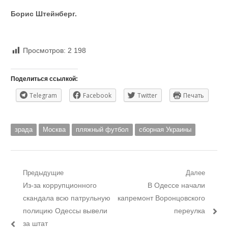
Борис Штейнберг.
Просмотров:
2 198
Поделиться ссылкой:
Telegram
Facebook
Twitter
Печать
зрада
Москва
пляжный футбол
сборная Украины
Навигация
Предыдущие
Далее
Предыдущий
Следующий
Из-за коррупционного
В Одессе начали
по
пост:
пост:
скандала всю патрульную
капремонт Воронцовского
записям
полицию Одессы вывели
переулка
за штат