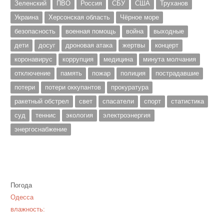
Зеленский
ПВО
Россия
СБУ
США
Труханов
Украина
Херсонская область
Чёрное море
безопасность
военная помощь
война
выходные
дети
досуг
дроновая атака
жертвы
концерт
коронавирус
коррупция
медицина
минута молчания
отключение
память
пожар
полиция
пострадавшие
потери
потери оккупантов
прокуратура
ракетный обстрел
свет
спасатели
спорт
статистика
суд
теннис
экология
электроэнергия
энергоснабжение
Погода
Одесса
влажность: