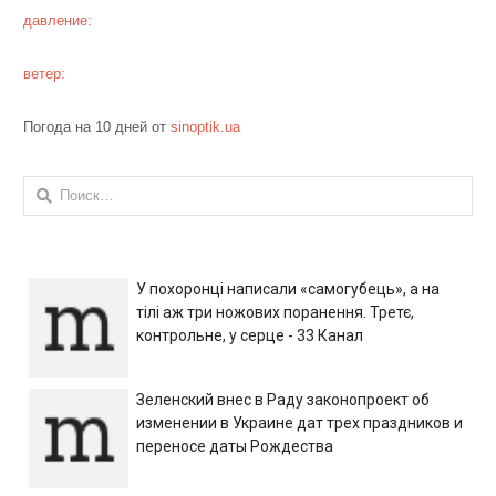
давление:
ветер:
Погода на 10 дней от
sinoptik.ua
Найти:
У похоронці написали «самогубець», а на
тілі аж три ножових поранення. Третє,
контрольне, у серце - 33 Канал
Зеленский внес в Раду законопроект об
изменении в Украине дат трех праздников и
переносе даты Рождества