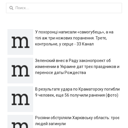
Найти:
У похоронці написали «самогубець», а на
тілі аж три ножових поранення. Третє,
контрольне, у серце - 33 Канал
Зеленский внес в Раду законопроект об
изменении в Украине дат трех праздников и
переносе даты Рождества
В результате удара по Краматорску погибли
9 человек, еще 56 получили ранения (фото)
Росіяни обстріляли Харківську область: троє
людей загинули