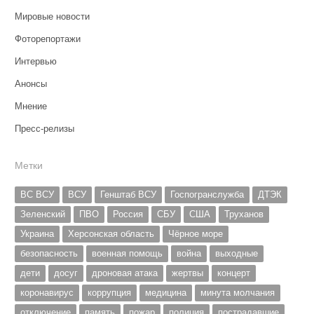
Мировые новости
Фоторепортажи
Интервью
Анонсы
Мнение
Пресс-релизы
Метки
ВС ВСУ
ВСУ
Генштаб ВСУ
Госпогранслужба
ДТЭК
Зеленский
ПВО
Россия
СБУ
США
Труханов
Украина
Херсонская область
Чёрное море
безопасность
военная помощь
война
выходные
дети
досуг
дроновая атака
жертвы
концерт
коронавирус
коррупция
медицина
минута молчания
отключение
память
пожар
полиция
пострадавшие