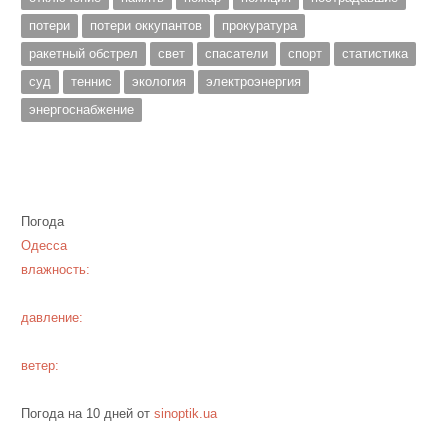
потери
потери оккупантов
прокуратура
ракетный обстрел
свет
спасатели
спорт
статистика
суд
теннис
экология
электроэнергия
энергоснабжение
Погода
Одесса
влажность:
давление:
ветер:
Погода на 10 дней от
sinoptik.ua