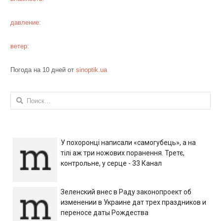
давление:
ветер:
Погода на 10 дней от
sinoptik.ua
Найти:
У похоронці написали «самогубець», а на
тілі аж три ножових поранення. Третє,
контрольне, у серце - 33 Канал
Зеленский внес в Раду законопроект об
изменении в Украине дат трех праздников и
переносе даты Рождества