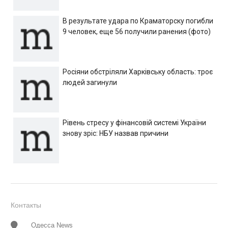
В результате удара по Краматорску погибли
9 человек, еще 56 получили ранения (фото)
Росіяни обстріляли Харківську область: троє
людей загинули
Рівень стресу у фінансовій системі України
знову зріс: НБУ назвав причини
Контакты
Одесса News