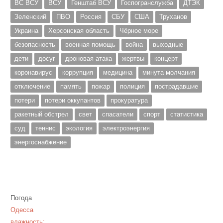
ВС ВСУ
ВСУ
Генштаб ВСУ
Госпогранслужба
ДТЭК
Зеленский
ПВО
Россия
СБУ
США
Труханов
Украина
Херсонская область
Чёрное море
безопасность
военная помощь
война
выходные
дети
досуг
дроновая атака
жертвы
концерт
коронавирус
коррупция
медицина
минута молчания
отключение
память
пожар
полиция
пострадавшие
потери
потери оккупантов
прокуратура
ракетный обстрел
свет
спасатели
спорт
статистика
суд
теннис
экология
электроэнергия
энергоснабжение
Погода
Одесса
влажность: