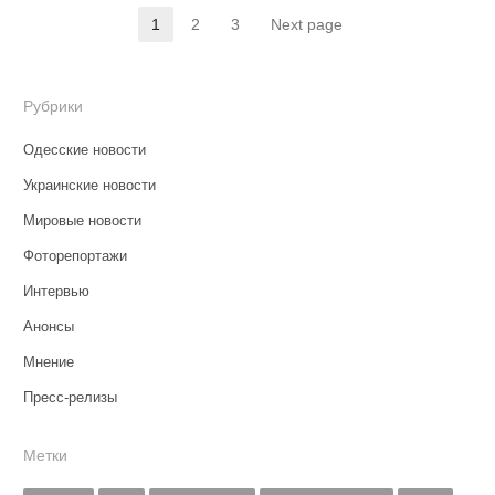
Навигация
1
2
3
Next page
Страница
Страница
Страница
по
записям
Рубрики
Одесские новости
Украинские новости
Мировые новости
Фоторепортажи
Интервью
Анонсы
Мнение
Пресс-релизы
Метки