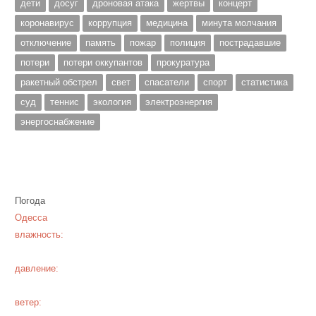
дети
досуг
дроновая атака
жертвы
концерт
коронавирус
коррупция
медицина
минута молчания
отключение
память
пожар
полиция
пострадавшие
потери
потери оккупантов
прокуратура
ракетный обстрел
свет
спасатели
спорт
статистика
суд
теннис
экология
электроэнергия
энергоснабжение
Погода
Одесса
влажность:
давление:
ветер: