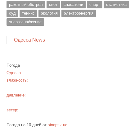
ракетный обстрел
свет
спасатели
спорт
статистика
суд
теннис
экология
электроэнергия
энергоснабжение
Одесса News
Погода
Одесса
влажность:
давление:
ветер:
Погода на 10 дней от
sinoptik.ua