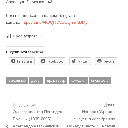
Адрес: ул. Греческая, 48.
Больше анонсов на нашем Telegram-
канале:
https://t.me/+K3QIJDVwDQhmNDMy
Просмотров:
13
Поделиться ссылкой:
Telegram
Facebook
Twitter
Печать
выходные
досуг
драмтеатр
комедия
спектакль
Навигация
Предыдущие
Далее
Предыдущий
Следующий
Одессу посетил Президент
Нацбанк Украины
по
пост:
пост:
Польши (1995-2005)
выпустил серебряную
записям
Александр Квасьневский
монету в честь 250-летия