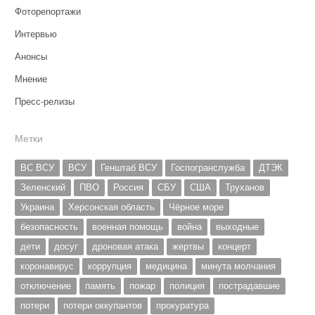
Фоторепортажи
Интервью
Анонсы
Мнение
Пресс-релизы
Метки
ВС ВСУ
ВСУ
Генштаб ВСУ
Госпогранслужба
ДТЭК
Зеленский
ПВО
Россия
СБУ
США
Труханов
Украина
Херсонская область
Чёрное море
безопасность
военная помощь
война
выходные
дети
досуг
дроновая атака
жертвы
концерт
коронавирус
коррупция
медицина
минута молчания
отключение
память
пожар
полиция
пострадавшие
потери
потери оккупантов
прокуратура