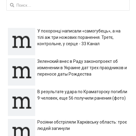
Найти:
У похоронці написали «самогубець», а на
тілі аж три ножових поранення. Третє,
контрольне, у серце - 33 Канал
Зеленский внес в Раду законопроект об
изменении в Украине дат трех праздников и
переносе даты Рождества
В результате удара по Краматорску погибли
9 человек, еще 56 получили ранения (фото)
Росіяни обстріляли Харківську область: троє
людей загинули