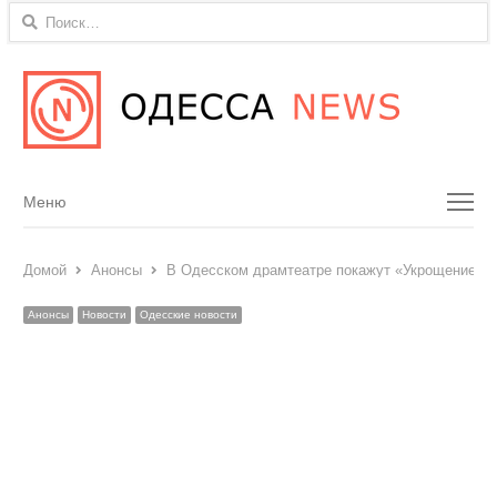
Найти:
Menu
Меню
Домой
Анонсы
В Одесском драмтеатре покажут «Укрощение ст
Анонсы
Новости
Одесские новости