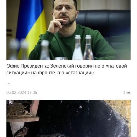
Офис Президента: Зеленский говорил не о «патовой
ситуации» на фронте, а о «стагнации»
…
05.02.2024 17:05
1