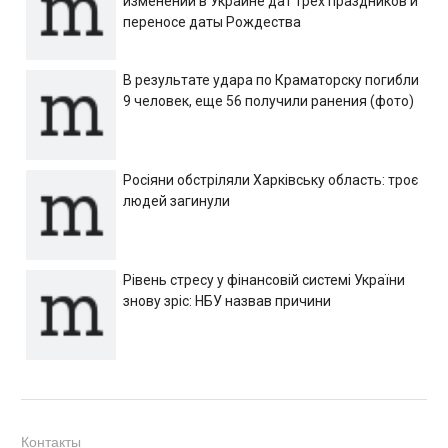
изменении в Украине дат трех праздников и
переносе даты Рождества
В результате удара по Краматорску погибли
9 человек, еще 56 получили ранения (фото)
Росіяни обстріляли Харківську область: троє
людей загинули
Рівень стресу у фінансовій системі України
знову зріс: НБУ назвав причини
Контакты