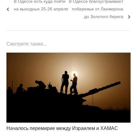
Предыдущий
Следующий
В Одессе есть куда пойти
В Одессе благоустраивают
по
пост:
пост:
на выходных 25-26 апреля
побережье от Ланжерона
записям
до Золотого берега
Смотрите также...
Началось перемирие между Израилем и ХАМАС