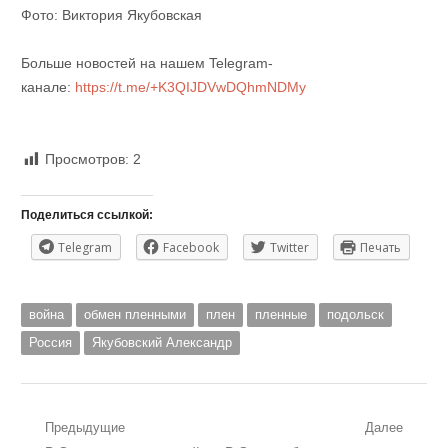
Фото: Виктория Якубовская
Больше новостей на нашем Telegram-
канале:
https://t.me/+K3QIJDVwDQhmNDMy
Просмотров:
2
Поделиться ссылкой:
Telegram
Facebook
Twitter
Печать
война
обмен пленными
плен
пленные
подольск
Россия
Якубовский Александр
Навигация
Предыдущие
Далее