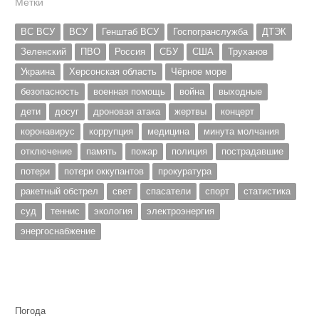
Метки
ВС ВСУ
ВСУ
Генштаб ВСУ
Госпогранслужба
ДТЭК
Зеленский
ПВО
Россия
СБУ
США
Труханов
Украина
Херсонская область
Чёрное море
безопасность
военная помощь
война
выходные
дети
досуг
дроновая атака
жертвы
концерт
коронавирус
коррупция
медицина
минута молчания
отключение
память
пожар
полиция
пострадавшие
потери
потери оккупантов
прокуратура
ракетный обстрел
свет
спасатели
спорт
статистика
суд
теннис
экология
электроэнергия
энергоснабжение
Погода