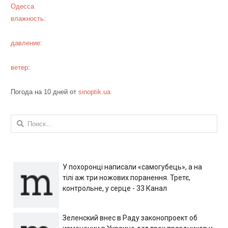
Одесса
влажность:
давление:
ветер:
Погода на 10 дней от
sinoptik.ua
Найти:
У похоронці написали «самогубець», а на
тілі аж три ножових поранення. Третє,
контрольне, у серце - 33 Канал
Зеленский внес в Раду законопроект об