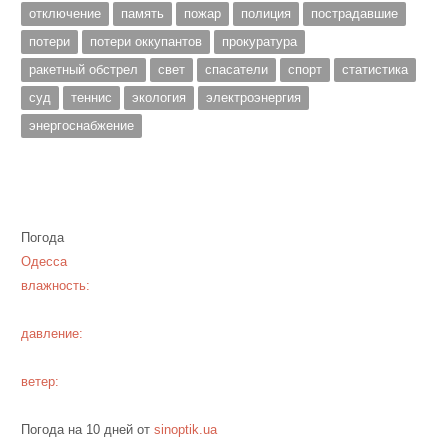
отключение
память
пожар
полиция
пострадавшие
потери
потери оккупантов
прокуратура
ракетный обстрел
свет
спасатели
спорт
статистика
суд
теннис
экология
электроэнергия
энергоснабжение
Погода
Одесса
влажность:
давление:
ветер:
Погода на 10 дней от
sinoptik.ua