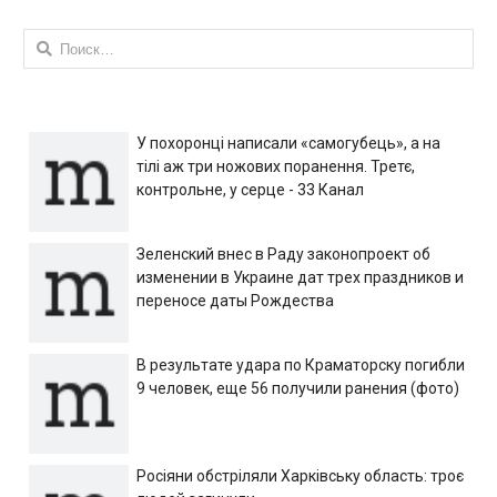
Найти:
У похоронці написали «самогубець», а на
тілі аж три ножових поранення. Третє,
контрольне, у серце - 33 Канал
Зеленский внес в Раду законопроект об
изменении в Украине дат трех праздников и
переносе даты Рождества
В результате удара по Краматорску погибли
9 человек, еще 56 получили ранения (фото)
Росіяни обстріляли Харківську область: троє