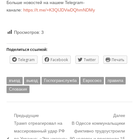
Больше новостей на нашем Telegram-
канале:
https://t.me/+K3QIJDVwDQhmNDMy
Просмотров:
3
Поделиться ссылкой:
Telegram
Facebook
Twitter
Печать
въезд
выезд
Госпогранслужба
Евросоюз
правила
Словакия
Навигация
Предыдущие
Далее
Предыдущий
Следующий
Трамп отреагировал на
В Одессе коммунальщики
по
пост:
пост:
массированный удар РФ
фиктивно трудоустроили
по Украине: «Это ужасно»
90 человек и присвоили 15