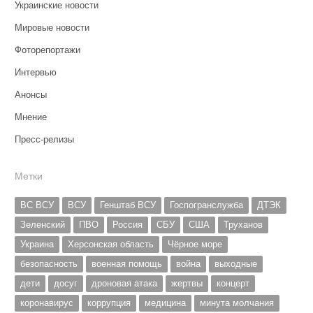
Украинские новости
Мировые новости
Фоторепортажи
Интервью
Анонсы
Мнение
Пресс-релизы
Метки
ВС ВСУ
ВСУ
Генштаб ВСУ
Госпогранслужба
ДТЭК
Зеленский
ПВО
Россия
СБУ
США
Труханов
Украина
Херсонская область
Чёрное море
безопасность
военная помощь
война
выходные
дети
досуг
дроновая атака
жертвы
концерт
коронавирус
коррупция
медицина
минута молчания