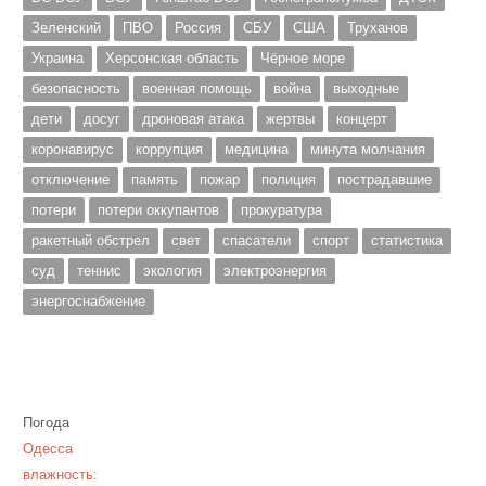
Зеленский
ПВО
Россия
СБУ
США
Труханов
Украина
Херсонская область
Чёрное море
безопасность
военная помощь
война
выходные
дети
досуг
дроновая атака
жертвы
концерт
коронавирус
коррупция
медицина
минута молчания
отключение
память
пожар
полиция
пострадавшие
потери
потери оккупантов
прокуратура
ракетный обстрел
свет
спасатели
спорт
статистика
суд
теннис
экология
электроэнергия
энергоснабжение
Погода
Одесса
влажность: