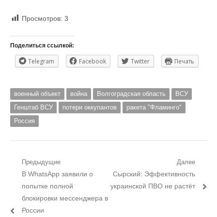
Просмотров:
3
Поделиться ссылкой:
Telegram
Facebook
Twitter
Печать
военный объект
война
Волгоградская область
ВСУ
Генштаб ВСУ
потери оккупантов
ракета "Фламинго"
Россия
Навигация
Предыдущие
Далее
Предыдущий
Следующий
В WhatsApp заявили о
Сырский: Эффективность
по
пост:
пост:
попытке полной
украинской ПВО не растёт
записям
блокировки мессенджера в
России