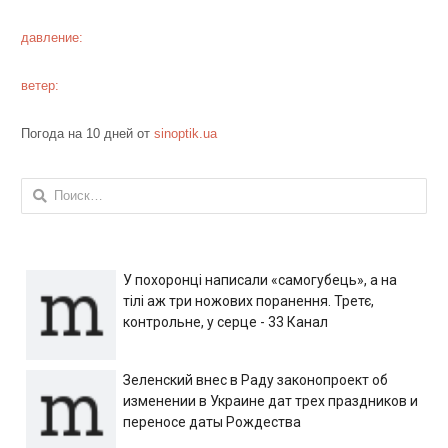
давление:
ветер:
Погода на 10 дней от
sinoptik.ua
Найти:
У похоронці написали «самогубець», а на
тілі аж три ножових поранення. Третє,
контрольне, у серце - 33 Канал
Зеленский внес в Раду законопроект об
изменении в Украине дат трех праздников и
переносе даты Рождества