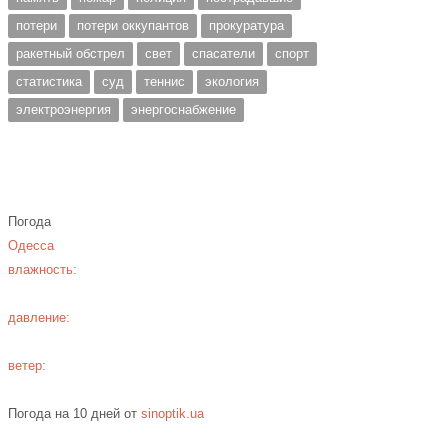
потери
потери оккупантов
прокуратура
ракетный обстрел
свет
спасатели
спорт
статистика
суд
теннис
экология
электроэнергия
энергоснабжение
Погода
Одесса
влажность:
давление:
ветер:
Погода на 10 дней от
sinoptik.ua