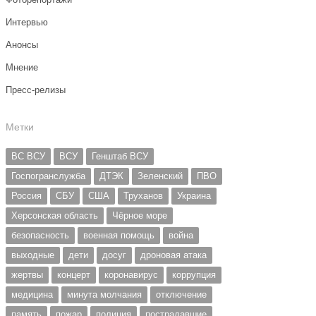
Интервью
Анонсы
Мнение
Пресс-релизы
Метки
ВС ВСУ
ВСУ
Генштаб ВСУ
Госпогранслужба
ДТЭК
Зеленский
ПВО
Россия
СБУ
США
Труханов
Украина
Херсонская область
Чёрное море
безопасность
военная помощь
война
выходные
дети
досуг
дроновая атака
жертвы
концерт
коронавирус
коррупция
медицина
минута молчания
отключение
память
пожар
полиция
пострадавшие