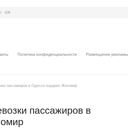
/
UA
акты
Политика конфиденциальности
Размещение рекламы
озки пассажиров в Одессе подарил Житомир
евозки пассажиров в
томир