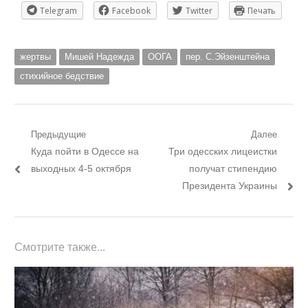
Telegram
Facebook
Twitter
Печать
жертвы
Мишей Надежда
ООГА
пер. С.Эйзенштейна
стихийное бедствие
Навигация
Предыдущие
Далее
Предыдущий
Следующий
Куда пойти в Одессе на
Три одесских лицеистки
по
пост:
пост:
выходных 4-5 октября
получат стипендию
записям
Президента Украины
Смотрите также...