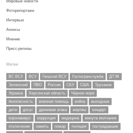
Мировые новости
Фоторепортажи
Интервью
Анонсы
Мнение
Пресс-релизы
Метки
ВС ВСУ
ВСУ
Генштаб ВСУ
Госпогранслужба
ДТЭК
Зеленский
ПВО
Россия
СБУ
США
Труханов
Украина
Херсонская область
Чёрное море
безопасность
военная помощь
война
выходные
дети
досуг
дроновая атака
жертвы
концерт
коронавирус
коррупция
медицина
минута молчания
отключение
память
пожар
полиция
пострадавшие