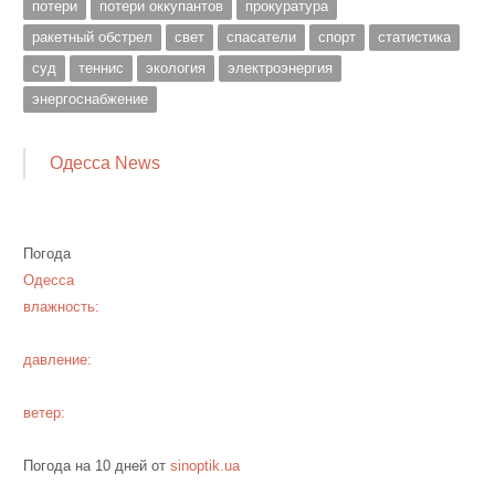
потери
потери оккупантов
прокуратура
ракетный обстрел
свет
спасатели
спорт
статистика
суд
теннис
экология
электроэнергия
энергоснабжение
Одесса News
Погода
Одесса
влажность:
давление:
ветер:
Погода на 10 дней от
sinoptik.ua