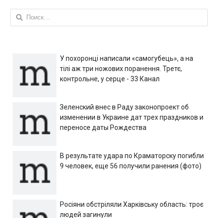
Найти:
У похоронці написали «самогубець», а на
тілі аж три ножових поранення. Третє,
контрольне, у серце - 33 Канал
Зеленский внес в Раду законопроект об
изменении в Украине дат трех праздников и
переносе даты Рождества
В результате удара по Краматорску погибли
9 человек, еще 56 получили ранения (фото)
Росіяни обстріляли Харківську область: троє
людей загинули