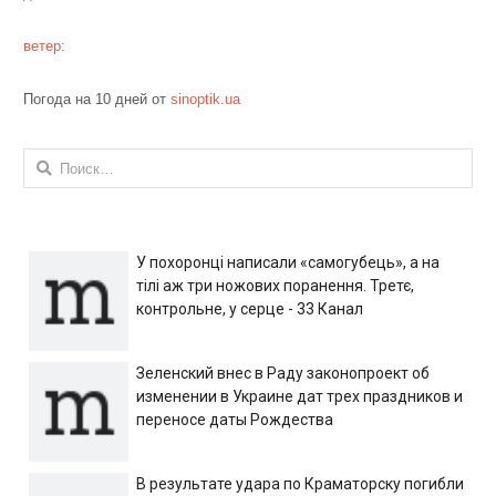
ветер:
Погода на 10 дней от
sinoptik.ua
Найти:
У похоронці написали «самогубець», а на
тілі аж три ножових поранення. Третє,
контрольне, у серце - 33 Канал
Зеленский внес в Раду законопроект об
изменении в Украине дат трех праздников и
переносе даты Рождества
В результате удара по Краматорску погибли