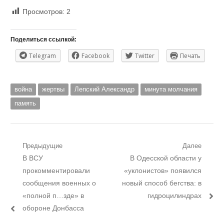
Просмотров:
2
Поделиться ссылкой:
Telegram
Facebook
Twitter
Печать
война
жертвы
Лепский Александр
минута молчания
память
Навигация
Предыдущие
Далее
Предыдущий
Следующий
В ВСУ
В Одесской области у
по
пост:
пост:
прокомментировали
«уклонистов» появился
записям
сообщения военных о
новый способ бегства: в
«полной п…зде» в
гидроцилиндрах
обороне Донбасса