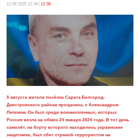
12.08.2025 12:38
12:38
5 августа жители посёлка Сарата Белгород-
Днестровского района прощались с Александром
Лепским. Он был среди военнопленных, которых
Россия везла на обмен 24 января 2024 года. В тот день
самолёт, на борту которого находились украинские
защитники, был сбит страной-террористом на