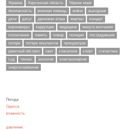
Украина
Херсонская область
Чёрное море
безопасность
военная помощь
война
выходные
дети
досуг
дроновая атака
жертвы
концерт
коронавирус
коррупция
медицина
минута молчания
отключение
память
пожар
полиция
пострадавшие
потери
потери оккупантов
прокуратура
ракетный обстрел
свет
спасатели
спорт
статистика
суд
теннис
экология
электроэнергия
энергоснабжение
Погода
Одесса
влажность:
давление: