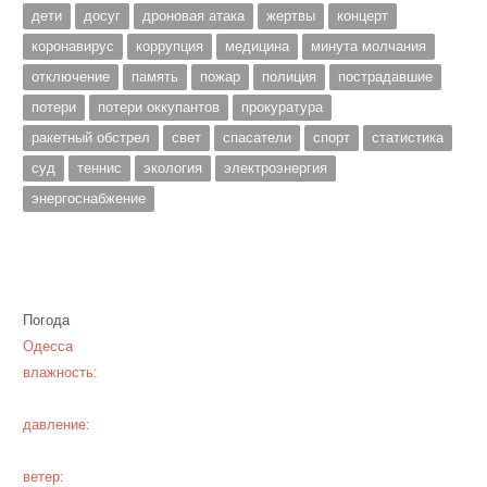
дети
досуг
дроновая атака
жертвы
концерт
коронавирус
коррупция
медицина
минута молчания
отключение
память
пожар
полиция
пострадавшие
потери
потери оккупантов
прокуратура
ракетный обстрел
свет
спасатели
спорт
статистика
суд
теннис
экология
электроэнергия
энергоснабжение
Погода
Одесса
влажность:
давление:
ветер: