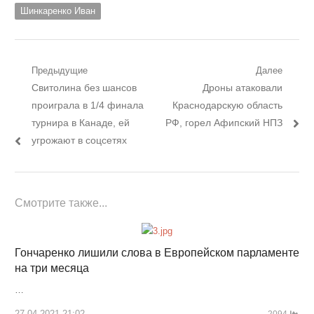
Шинкаренко Иван
Навигация
Предыдущие
Далее
Предыдущий
Следующий
Свитолина без шансов
Дроны атаковали
по
пост:
пост:
проиграла в 1/4 финала
Краснодарскую область
записям
турнира в Канаде, ей
РФ, горел Афипский НПЗ
угрожают в соцсетях
Смотрите также...
Гончаренко лишили слова в Европейском парламенте
на три месяца
…
27.04.2021 21:02