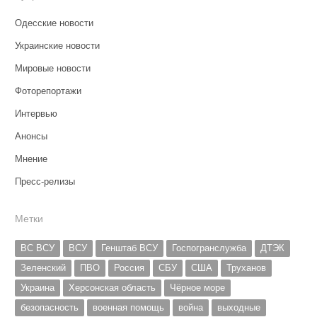
Одесские новости
Украинские новости
Мировые новости
Фоторепортажи
Интервью
Анонсы
Мнение
Пресс-релизы
Метки
ВС ВСУ
ВСУ
Генштаб ВСУ
Госпогранслужба
ДТЭК
Зеленский
ПВО
Россия
СБУ
США
Труханов
Украина
Херсонская область
Чёрное море
безопасность
военная помощь
война
выходные