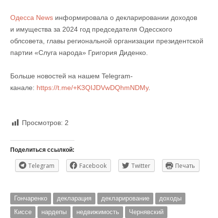
Одесса News
информировала о декларировании доходов
и имущества за 2024 год председателя Одесского
облсовета, главы региональной организации президентской
партии «Слуга народа» Григория Диденко.
Больше новостей на нашем Telegram-
канале:
https://t.me/+K3QIJDVwDQhmNDMy
.
Просмотров:
2
Поделиться ссылкой:
Telegram
Facebook
Twitter
Печать
Гончаренко
декларация
декларирование
доходы
Киссе
нардепы
недвижимость
Чернявский