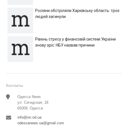
Росіяни обстріляли Харківську область: троє
людей загинули
Рівень стресу у фінансовій системі України
знову зріс: НБУ назвав причини
Контакты
Одесса News
ул. Сегедская, 18
65009, Одесса
info@on.od.ua
odessanews.ua@gmail.com