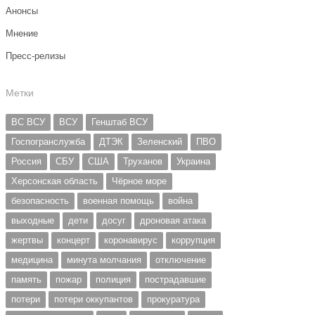
Анонсы
Мнение
Пресс-релизы
Метки
ВС ВСУ
ВСУ
Генштаб ВСУ
Госпогранслужба
ДТЭК
Зеленский
ПВО
Россия
СБУ
США
Труханов
Украина
Херсонская область
Чёрное море
безопасность
военная помощь
война
выходные
дети
досуг
дроновая атака
жертвы
концерт
коронавирус
коррупция
медицина
минута молчания
отключение
память
пожар
полиция
пострадавшие
потери
потери оккупантов
прокуратура