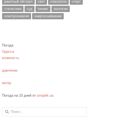
ракетный обстрел
свет
спасатели
спорт
статистика
суд
теннис
экология
электроэнергия
энергоснабжение
Погода
Одесса
влажность:
давление:
ветер:
Погода на 10 дней от
sinoptik.ua
Найти: