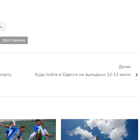
ть
фехтование
Далее
Следующий
 порту
Куда пойти в Одессе на выходных 12-13 июля
пост: