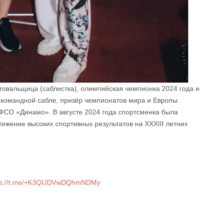
овальщица (саблистка), олимпийская чемпионка 2024 года и
 командной сабле, призёр чемпионатов мира и Европы.
ФСО «Динамо». В августе 2024 года спортсменка была
стижение высоких спортивных результатов на XXXIII летних
ps://t.me/+K3QIJDVwDQhmNDMy