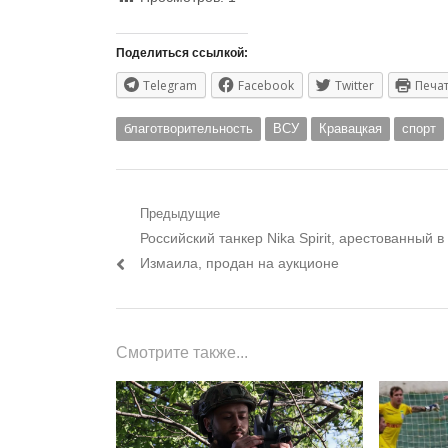
Поделиться ссылкой:
Telegram
Facebook
Twitter
Печа
благотворительность
ВСУ
Кравацкая
спорт
Навигация
Предыдущие
Предыдущий
Российский танкер Nika Spirit, арестованный в
по
пост:
Измаила, продан на аукционе
записям
Смотрите также...