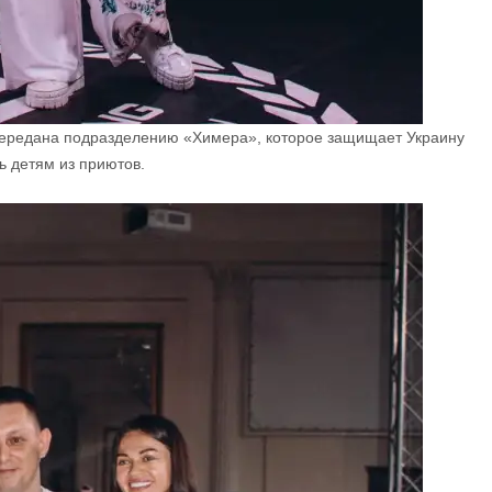
 передана подразделению «Химера», которое защищает Украину
ь детям из приютов.