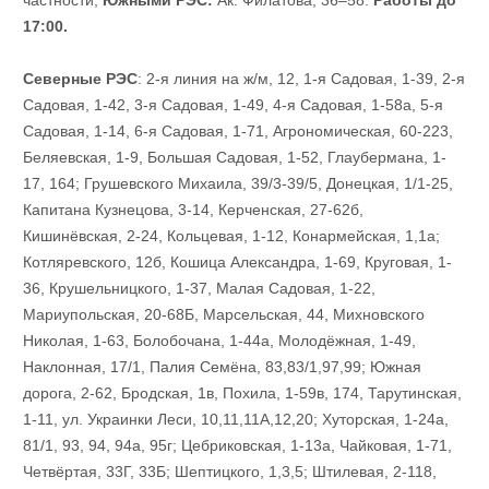
частности,
Южными РЭС:
Ак. Филатова, 36–58.
Работы до
17:00.
Северные РЭС
: 2-я линия на ж/м, 12, 1-я Садовая, 1-39, 2-я
Садовая, 1-42, 3-я Садовая, 1-49, 4-я Садовая, 1-58а, 5-я
Садовая, 1-14, 6-я Садовая, 1-71, Агрономическая, 60-223,
Беляевская, 1-9, Большая Садовая, 1-52, Глаубермана, 1-
17, 164; Грушевского Михаила, 39/3-39/5, Донецкая, 1/1-25,
Капитана Кузнецова, 3-14, Керченская, 27-62б,
Кишинёвская, 2-24, Кольцевая, 1-12, Конармейская, 1,1а;
Котляревского, 12б, Кошица Александра, 1-69, Круговая, 1-
36, Крушельницкого, 1-37, Малая Садовая, 1-22,
Мариупольская, 20-68Б, Марсельская, 44, Михновского
Николая, 1-63, Болобочана, 1-44а, Молодёжная, 1-49,
Наклонная, 17/1, Палия Семёна, 83,83/1,97,99; Южная
дорога, 2-62, Бродская, 1в, Похила, 1-59в, 174, Тарутинская,
1-11, ул. Украинки Леси, 10,11,11А,12,20; Хуторская, 1-24а,
81/1, 93, 94, 94а, 95г; Цебриковская, 1-13а, Чайковая, 1-71,
Четвёртая, 33Г, 33Б; Шептицкого, 1,3,5; Штилевая, 2-118,