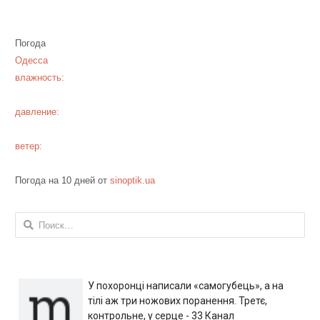
Погода
Одесса
влажность:
давление:
ветер:
Погода на 10 дней от
sinoptik.ua
Найти:
У похоронці написали «самогубець», а на
тілі аж три ножових поранення. Третє,
контрольне, у серце - 33 Канал