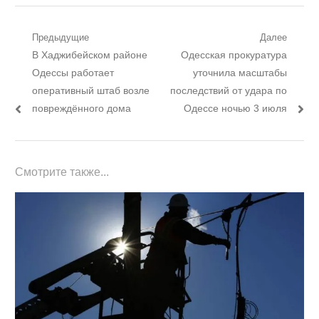
Навигация
Предыдущие
Далее
Предыдущий
Следующий
В Хаджибейском районе
Одесская прокуратура
по
пост:
пост:
Одессы работает
уточнила масштабы
записям
оперативный штаб возле
последствий от удара по
повреждённого дома
Одессе ночью 3 июля
Смотрите также...