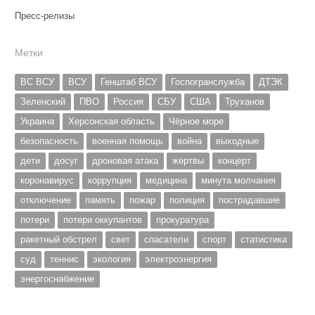
Пресс-релизы
Метки
ВС ВСУ
ВСУ
Генштаб ВСУ
Госпогранслужба
ДТЭК
Зеленский
ПВО
Россия
СБУ
США
Труханов
Украина
Херсонская область
Чёрное море
безопасность
военная помощь
война
выходные
дети
досуг
дроновая атака
жертвы
концерт
коронавирус
коррупция
медицина
минута молчания
отключение
память
пожар
полиция
пострадавшие
потери
потери оккупантов
прокуратура
ракетный обстрел
свет
спасатели
спорт
статистика
суд
теннис
экология
электроэнергия
энергоснабжение