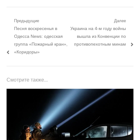
Навигация
Предыдущие
Далее
Предыдущий
Следующий
Песня воскресенья в
Украина на 4-м году войны
по
пост:
пост:
Одесса News: одесская
вышла из Конвенции по
записям
группа «Пожарный кран»,
противопехотным минам
«Коридоры»
Смотрите также...