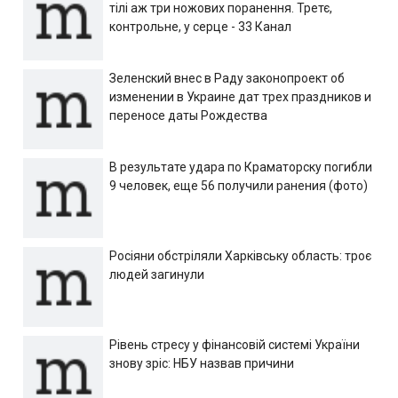
тілі аж три ножових поранення. Третє,
контрольне, у серце - 33 Канал
Зеленский внес в Раду законопроект об
изменении в Украине дат трех праздников и
переносе даты Рождества
В результате удара по Краматорску погибли
9 человек, еще 56 получили ранения (фото)
Росіяни обстріляли Харківську область: троє
людей загинули
Рівень стресу у фінансовій системі України
знову зріс: НБУ назвав причини