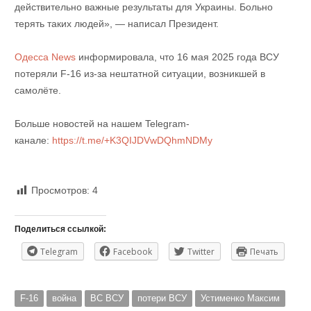
действительно важные результаты для Украины. Больно
терять таких людей», — написал Президент.
Одесса News
информировала, что 16 мая 2025 года ВСУ
потеряли F-16 из-за нештатной ситуации, возникшей в
самолёте.
Больше новостей на нашем Telegram-
канале:
https://t.me/+K3QIJDVwDQhmNDMy
Просмотров:
4
Поделиться ссылкой:
Telegram
Facebook
Twitter
Печать
F-16
война
ВС ВСУ
потери ВСУ
Устименко Максим