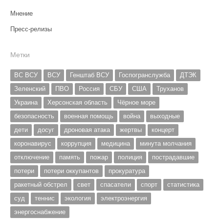
Мнение
Пресс-релизы
Метки
ВС ВСУ
ВСУ
Генштаб ВСУ
Госпогранслужба
ДТЭК
Зеленский
ПВО
Россия
СБУ
США
Труханов
Украина
Херсонская область
Чёрное море
безопасность
военная помощь
война
выходные
дети
досуг
дроновая атака
жертвы
концерт
коронавирус
коррупция
медицина
минута молчания
отключение
память
пожар
полиция
пострадавшие
потери
потери оккупантов
прокуратура
ракетный обстрел
свет
спасатели
спорт
статистика
суд
теннис
экология
электроэнергия
энергоснабжение