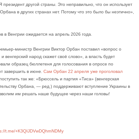
Я президент другой страны. Это неправильно, что он использует
Орбана в других странах нет. Потому что это было бы неэтично»,
в в Венгрии ожидается на апрель 2026 года.
премьер-министр Венгрии Виктор Орбан поставил «вопрос о
 и венгерский народ скажет своё слово», а власть будет
овали образец бюллетеня для голосования в опросе по
т завершить в июне.
Сам Орбан 22 апреля уже проголовал
поступить так же: «Брюссель и партия «Тиса» (венгерская
тельству Орбана, — ред.) поддерживают вступление Украины в
озволим им решать наше будущее через наши головы!
ps://t.me/+K3QIJDVwDQhmNDMy