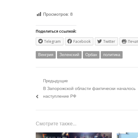
Просмотров:
8
Поделиться ссылкой:
Telegram
Facebook
Twitter
Печа
Венгрия
Зеленский
Орбан
политика
Навигация
Предыдущие
Предыдущий
В Запорожской области фактически началось
по
пост:
наступление РФ
записям
Смотрите также...