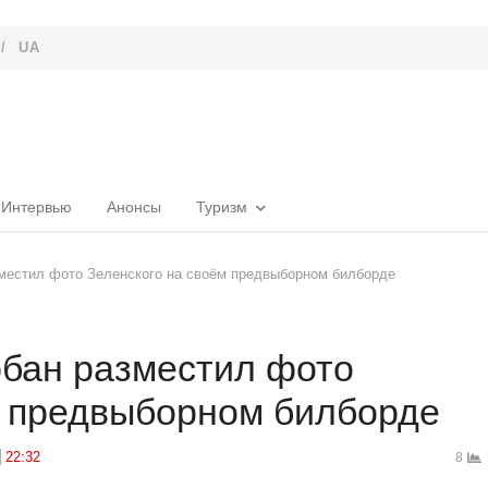
/
UA
Интервью
Анонсы
Туризм
местил фото Зеленского на своём предвыборном билборде
бан разместил фото
м предвыборном билборде
22:32
8