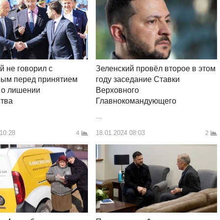
й не говорил с
Зеленский провёл второе в этом
вым перед принятием
году заседание Ставки
 о лишении
Верховного
ства
Главнокомандующего
…
 10:28
18.01.2024 08:03
4
2