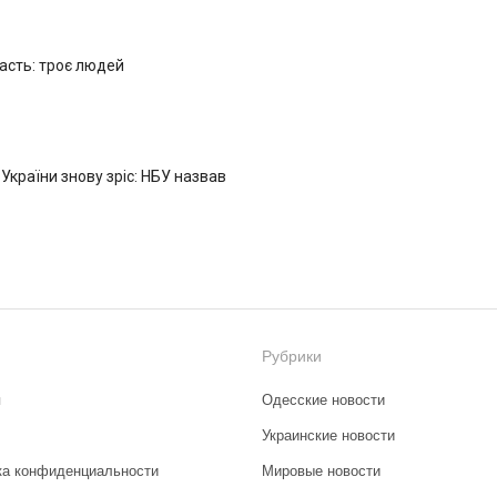
ласть: троє людей
 України знову зріс: НБУ назвав
Рубрики
я
Одесские новости
Украинские новости
ка конфиденциальности
Мировые новости