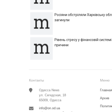
Росіяни обстріляли Харківську об
загинули
Рівень стресу у фінансовій системі
причини
Контакты
Меню
Одесса News
Главна
ул. Сегедская, 18
Архив
65009, Одесса
Полити
info@on.od.ua