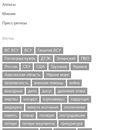
Анонсы
Мнение
Пресс-релизы
Метки
ВС ВСУ
ВСУ
Генштаб ВСУ
Госпогранслужба
ДТЭК
Зеленский
ПВО
Россия
СБУ
США
Труханов
Украина
Херсонская область
Чёрное море
безопасность
военная помощь
война
выходные
дети
досуг
дроновая атака
жертвы
концерт
коронавирус
коррупция
медицина
минута молчания
отключение
память
пожар
полиция
пострадавшие
потери
потери оккупантов
прокуратура