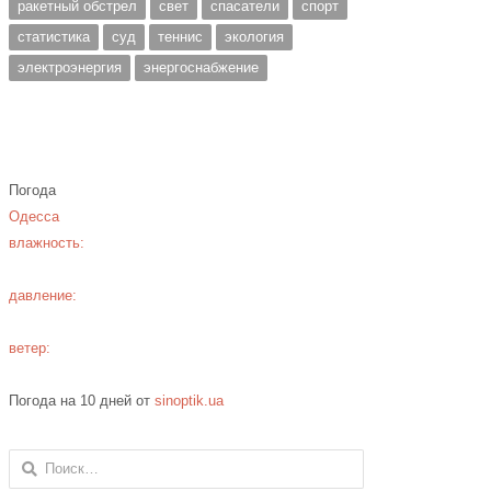
ракетный обстрел
свет
спасатели
спорт
статистика
суд
теннис
экология
электроэнергия
энергоснабжение
Погода
Одесса
влажность:
давление:
ветер:
Погода на 10 дней от
sinoptik.ua
Найти: