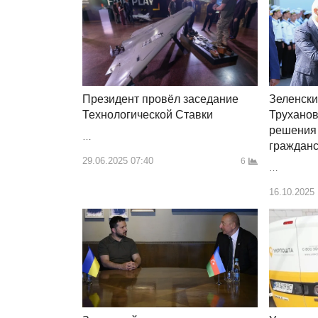
Зеленски
Президент провёл заседание
Трухано
Технологической Ставки
решения
…
граждан
29.06.2025 07:40
6
…
16.10.2025