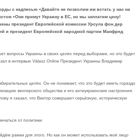
орды с надписью «Давайте не позволим им встать у нас на
стом «Они примут Украину в ЕС, но мы заплатим цену!
ажены президент Европейской комиссии Урсула фон дер
ий и президент Европейской народной партии Манфред
ет вопросы Украины в своих целях перед выборами, но это будет
азал в интервью Válasz Online Президент Украины Владимир
избирательных целях. Он не понимает, что это будет иметь гораздо
изацию венгерского общества и его антиукраинские настроения.
тому я сказал, что Виктор совершает серьёзную, историческую
ичаться от политики.
дём рамки для этого. Но как он может использовать моё лицо