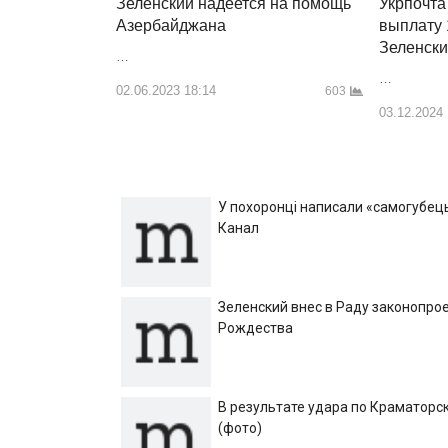
Укрпочта
Зеленский надеется на помощь
выплату 
Азербайджана
Зеленск
…
…
02.06.2023 18:14
603
03.12.2024
У похоронці написали «самогубець»
Канал
Зеленский внес в Раду законопрое
Рождества
В результате удара по Краматорск
(фото)