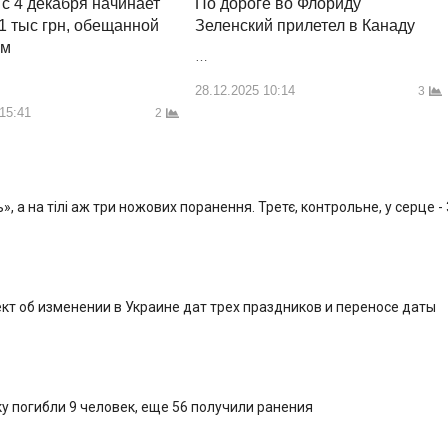
По дороге во Флориду
 с 4 декабря начинает
Зеленский прилетел в Канаду
1 тыс грн, обещанной
им
…
28.12.2025 10:14
3
 15:41
2
, а на тілі аж три ножових поранення. Третє, контрольне, у серце -
кт об изменении в Украине дат трех праздников и переносе даты
у погибли 9 человек, еще 56 получили ранения