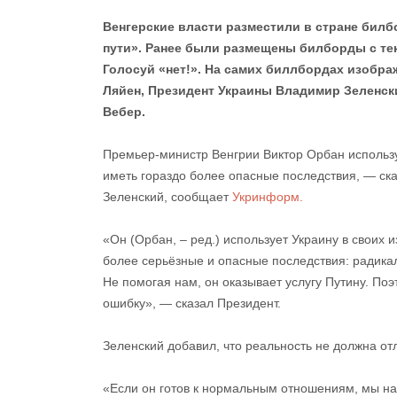
Венгерские власти разместили в стране билб
пути». Ранее были размещены билборды с тек
Голосуй «нет!». На самих биллбордах изобр
Ляйен, Президент Украины Владимир Зеленск
Вебер.
Премьер-министр Венгрии Виктор Орбан использу
иметь гораздо более опасные последствия, — ск
Зеленский, сообщает
Укринформ.
«Он (Орбан, – ред.) использует Украину в своих 
более серьёзные и опасные последствия: радикал
Не помогая нам, он оказывает услугу Путину. Поэ
ошибку», — сказал Президент.
Зеленский добавил, что реальность не должна отл
«Если он готов к нормальным отношениям, мы най