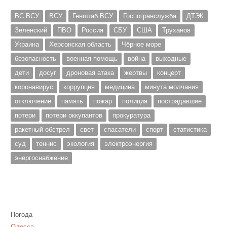
ВС ВСУ
ВСУ
Генштаб ВСУ
Госпогранслужба
ДТЭК
Зеленский
ПВО
Россия
СБУ
США
Труханов
Украина
Херсонская область
Чёрное море
безопасность
военная помощь
война
выходные
дети
досуг
дроновая атака
жертвы
концерт
коронавирус
коррупция
медицина
минута молчания
отключение
память
пожар
полиция
пострадавшие
потери
потери оккупантов
прокуратура
ракетный обстрел
свет
спасатели
спорт
статистика
суд
теннис
экология
электроэнергия
энергоснабжение
Погода
Одесса