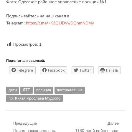
Фото: Одесское районное управление полиции №1
Подписывайтесь на наш канал в
Telegram:
https://t.me/+K3QIJDVwDQhmNDMy
Просмотров:
1
Поделиться ссылкой:
Telegram
Facebook
Twitter
Печать
дети
ДТП
полиция
пострадавшие
пр. Князя Ярослава Мудрого
Навигация
Предыдущие
Далее
Предыдущий
Следующий
Песня воскресенья на
1160 дней войны: враг