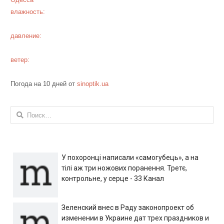
влажность:
давление:
ветер:
Погода на 10 дней от
sinoptik.ua
Найти:
У похоронці написали «самогубець», а на
тілі аж три ножових поранення. Третє,
контрольне, у серце - 33 Канал
Зеленский внес в Раду законопроект об
изменении в Украине дат трех праздников и