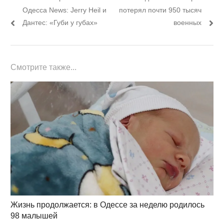
по
пост:
пост:
Одесса News: Jerry Heil и
потерял почти 950 тысяч
записям
Дантес: «Губи у губах»
военных
Смотрите также...
Жизнь продолжается: в Одессе за неделю родилось
98 малышей