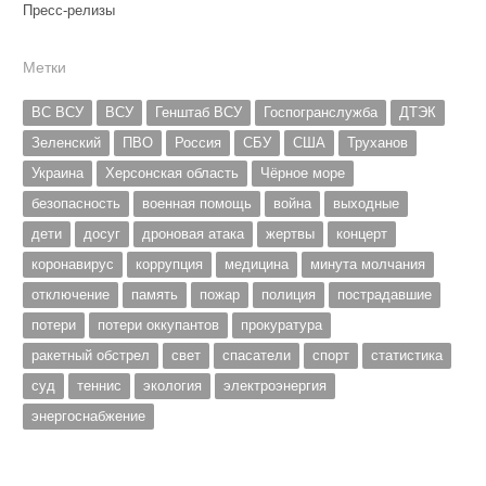
Пресс-релизы
Метки
ВС ВСУ
ВСУ
Генштаб ВСУ
Госпогранслужба
ДТЭК
Зеленский
ПВО
Россия
СБУ
США
Труханов
Украина
Херсонская область
Чёрное море
безопасность
военная помощь
война
выходные
дети
досуг
дроновая атака
жертвы
концерт
коронавирус
коррупция
медицина
минута молчания
отключение
память
пожар
полиция
пострадавшие
потери
потери оккупантов
прокуратура
ракетный обстрел
свет
спасатели
спорт
статистика
суд
теннис
экология
электроэнергия
энергоснабжение