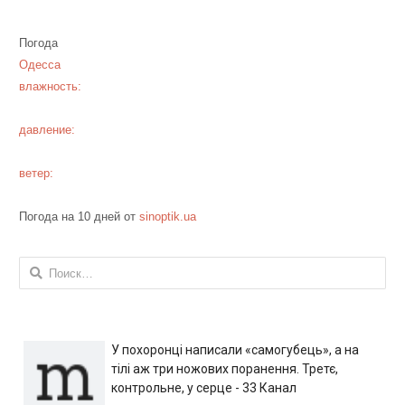
Погода
Одесса
влажность:
давление:
ветер:
Погода на 10 дней от
sinoptik.ua
Найти:
У похоронці написали «самогубець», а на
тілі аж три ножових поранення. Третє,
контрольне, у серце - 33 Канал