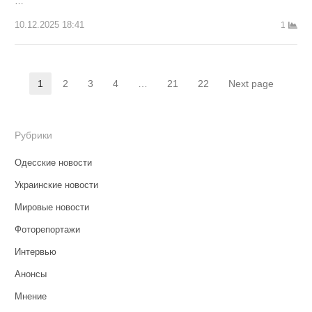
…
10.12.2025 18:41
1
Навигация
1
2
3
4
…
21
22
Next page
Страница
Страница
Страница
Страница
Страница
Страница
по
записям
Рубрики
Одесские новости
Украинские новости
Мировые новости
Фоторепортажи
Интервью
Анонсы
Мнение