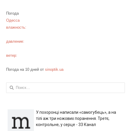
Погода
Одесса
влажность:
давление:
ветер:
Погода на 10 дней от
sinoptik.ua
Найти:
У похоронці написали «самогубець», а на
тілі аж три ножових поранення. Третє,
контрольне, у серце - 33 Канал