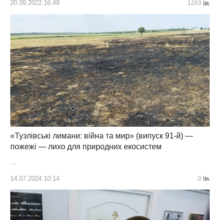
20.09.2022 16:49
1263
«Тузлівські лимани: війна та мир» (випуск 91-й) —
пожежі — лихо для природних екосистем
…
14.07.2024 10:14
0