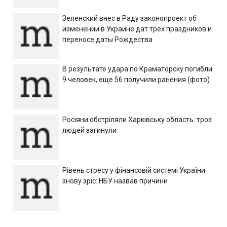
Зеленский внес в Раду законопроект об
изменении в Украине дат трех праздников и
переносе даты Рождества
В результате удара по Краматорску погибли
9 человек, еще 56 получили ранения (фото)
Росіяни обстріляли Харківську область: троє
людей загинули
Рівень стресу у фінансовій системі України
знову зріс: НБУ назвав причини