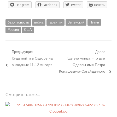
Telegram
Facebook
Twitter
Печать
безопасность
война
гарантии
Зеленский
Путин
Россия
США
Навигация
Предыдущие
Далее
Предыдущий
Следующий
Куда пойти в Одессе на
Где эта улица: что для
по
пост:
пост:
выходных 11-12 января
Одессы имя Петра
записям
Конашевича-Сагайдачного
Смотрите также...