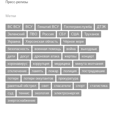
Пресс-релизы
Метки
ВС ВСУ
ВСУ
Генштаб ВСУ
Госпогранслужба
ДТЭК
Зеленский
ПВО
Россия
СБУ
США
Труханов
Украина
Херсонская область
Чёрное море
безопасность
военная помощь
война
выходные
дети
досуг
дроновая атака
жертвы
концерт
коронавирус
коррупция
медицина
минута молчания
отключение
память
пожар
полиция
пострадавшие
потери
потери оккупантов
прокуратура
ракетный обстрел
свет
спасатели
спорт
статистика
суд
теннис
экология
электроэнергия
энергоснабжение