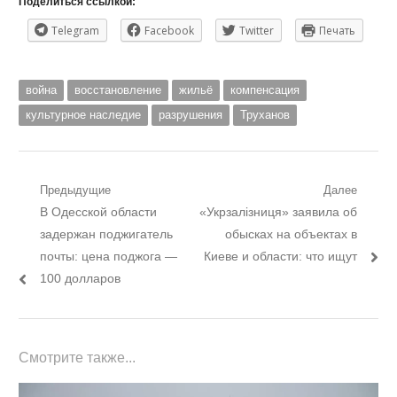
Поделиться ссылкой:
Telegram
Facebook
Twitter
Печать
война
восстановление
жильё
компенсация
культурное наследие
разрушения
Труханов
Навигация
Предыдущие
Далее
Предыдущий
Следующий
В Одесской области
«Укрзалізниця» заявила об
по
пост:
пост:
задержан поджигатель
обысках на объектах в
записям
почты: цена поджога —
Киеве и области: что ищут
100 долларов
Смотрите также...