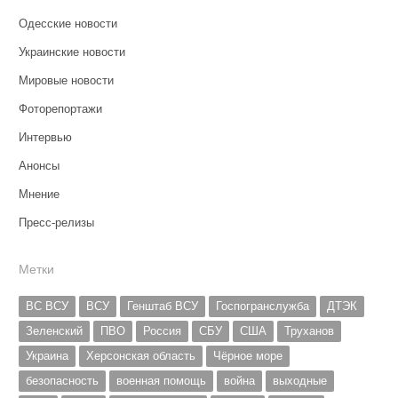
Одесские новости
Украинские новости
Мировые новости
Фоторепортажи
Интервью
Анонсы
Мнение
Пресс-релизы
Метки
ВС ВСУ
ВСУ
Генштаб ВСУ
Госпогранслужба
ДТЭК
Зеленский
ПВО
Россия
СБУ
США
Труханов
Украина
Херсонская область
Чёрное море
безопасность
военная помощь
война
выходные