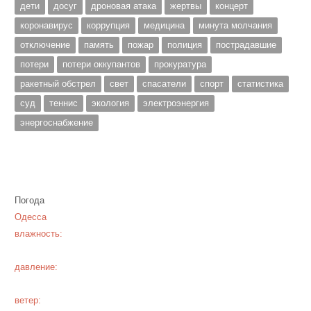
дети
досуг
дроновая атака
жертвы
концерт
коронавирус
коррупция
медицина
минута молчания
отключение
память
пожар
полиция
пострадавшие
потери
потери оккупантов
прокуратура
ракетный обстрел
свет
спасатели
спорт
статистика
суд
теннис
экология
электроэнергия
энергоснабжение
Погода
Одесса
влажность:
давление:
ветер: