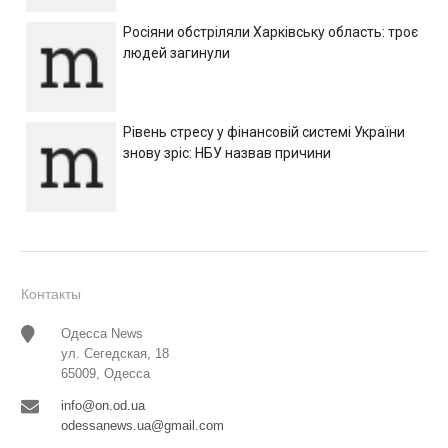
Росіяни обстріляли Харківську область: троє
людей загинули
Рівень стресу у фінансовій системі України
знову зріс: НБУ назвав причини
Контакты
Одесса News
ул. Сегедская, 18
65009, Одесса
info@on.od.ua
odessanews.ua@gmail.com