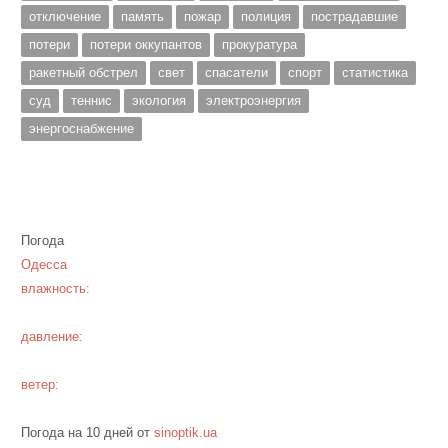
отключение
память
пожар
полиция
пострадавшие
потери
потери оккупантов
прокуратура
ракетный обстрел
свет
спасатели
спорт
статистика
суд
теннис
экология
электроэнергия
энергоснабжение
Погода
Одесса
влажность:
давление:
ветер:
Погода на 10 дней от
sinoptik.ua