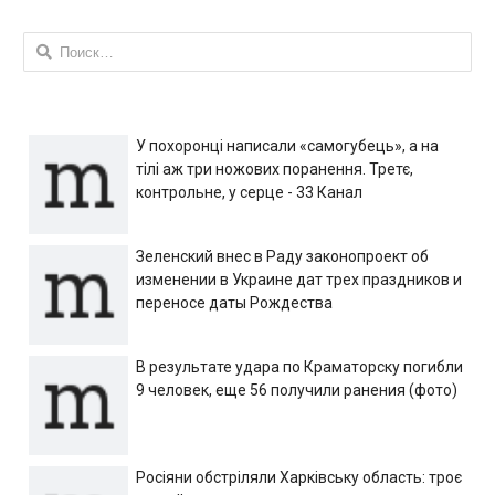
Найти:
У похоронці написали «самогубець», а на
тілі аж три ножових поранення. Третє,
контрольне, у серце - 33 Канал
Зеленский внес в Раду законопроект об
изменении в Украине дат трех праздников и
переносе даты Рождества
В результате удара по Краматорску погибли
9 человек, еще 56 получили ранения (фото)
Росіяни обстріляли Харківську область: троє