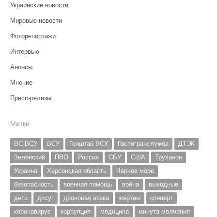
Украинские новости
Мировые новости
Фоторепортажи
Интервью
Анонсы
Мнение
Пресс-релизы
Метки
ВС ВСУ
ВСУ
Генштаб ВСУ
Госпогранслужба
ДТЭК
Зеленский
ПВО
Россия
СБУ
США
Труханов
Украина
Херсонская область
Чёрное море
безопасность
военная помощь
война
выходные
дети
досуг
дроновая атака
жертвы
концерт
коронавирус
коррупция
медицина
минута молчания