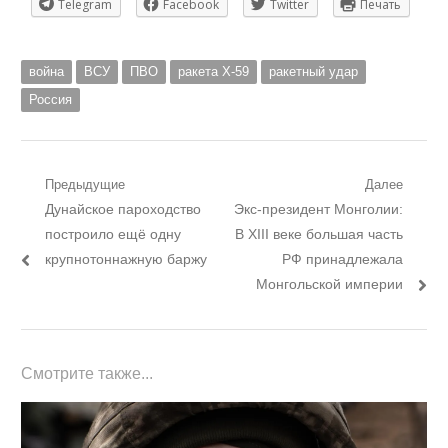
Telegram
Facebook
Twitter
Печать
война
ВСУ
ПВО
ракета Х-59
ракетный удар
Россия
Навигация
Предыдущие
Далее
Предыдущий
Следующий
Дунайское пароходство
Экс-президент Монголии:
по
пост:
пост:
построило ещё одну
В ХІІІ веке большая часть
записям
крупнотоннажную баржу
РФ принадлежала
Монгольской империи
Смотрите также...