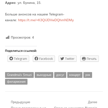
Адрес
: ул. Бунина, 15.
Больше анонсов на нашем Telegram-
канале:
https://t.me/+K3QIJDVwDQhmNDMy
Просмотров:
4
Поделиться ссылкой:
Telegram
Facebook
Twitter
Печать
Grandma's Smuzi
выходные
досуг
концерт
рок
филармония
Навигация
Предыдущие
Далее
Предыдущий
Следующий