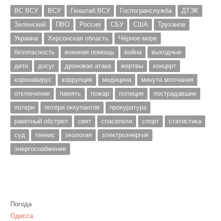
ВС ВСУ
ВСУ
Генштаб ВСУ
Госпогранслужба
ДТЭК
Зеленский
ПВО
Россия
СБУ
США
Труханов
Украина
Херсонская область
Чёрное море
безопасность
военная помощь
война
выходные
дети
досуг
дроновая атака
жертвы
концерт
коронавирус
коррупция
медицина
минута молчания
отключение
память
пожар
полиция
пострадавшие
потери
потери оккупантов
прокуратура
ракетный обстрел
свет
спасатели
спорт
статистика
суд
теннис
экология
электроэнергия
энергоснабжение
Погода
Одесса