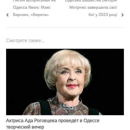
Песня воскресенья на
Одеська шашистка Вікторія
по
пост:
пост:
Одесса News: Макс
Мотрічко завершила свої
записям
Барских, «Берега»
бої у 2023 році
Смотрите также...
Актриса Ада Роговцева проведёт в Одессе
творческий вечер