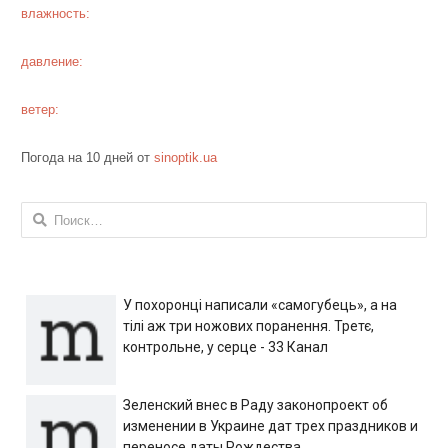
влажность:
давление:
ветер:
Погода на 10 дней от
sinoptik.ua
Найти:
У похоронці написали «самогубець», а на
тілі аж три ножових поранення. Третє,
контрольне, у серце - 33 Канал
Зеленский внес в Раду законопроект об
изменении в Украине дат трех праздников и
переносе даты Рождества