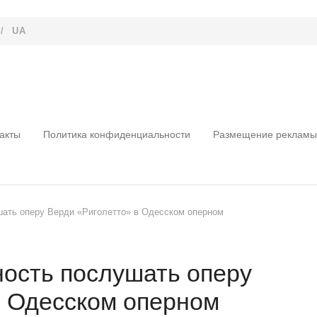
/
UA
акты
Политика конфиденциальности
Размещение рекламы
шать оперу Верди «Риголетто» в Одесском оперном
ность послушать оперу
в Одесском оперном