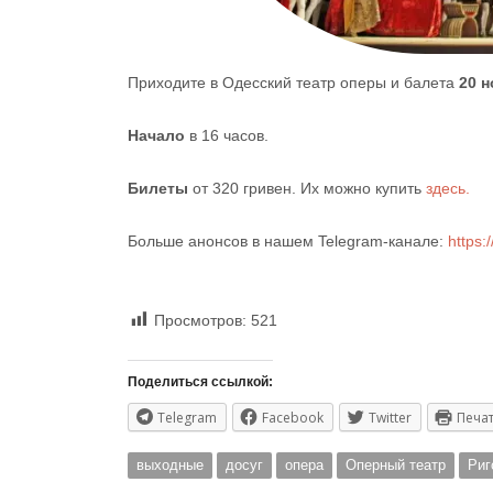
Приходите в Одесский театр оперы и балета
20 н
Начало
в 16 часов.
Билеты
от 320 гривен. Их можно купить
здесь.
Больше анонсов в нашем Telegram-канале:
https:
Просмотров:
521
Поделиться ссылкой:
Telegram
Facebook
Twitter
Печа
выходные
досуг
опера
Оперный театр
Риг