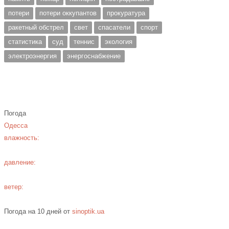
потери
потери оккупантов
прокуратура
ракетный обстрел
свет
спасатели
спорт
статистика
суд
теннис
экология
электроэнергия
энергоснабжение
Погода
Одесса
влажность:
давление:
ветер:
Погода на 10 дней от
sinoptik.ua