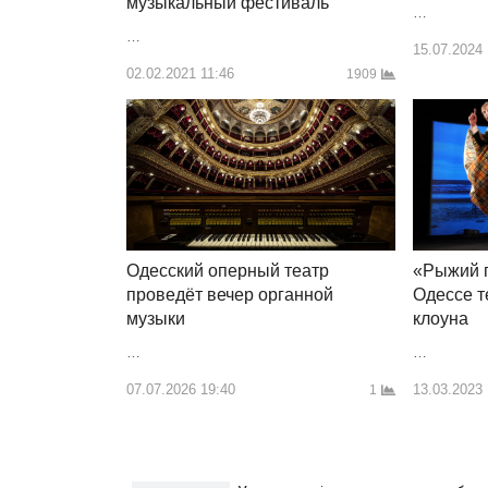
музыкальный фестиваль
…
…
15.07.2024
02.02.2021 11:46
1909
«Рыжий г
Одесский оперный театр
Одессе т
проведёт вечер органной
клоуна
музыки
…
…
13.03.2023
07.07.2026 19:40
1