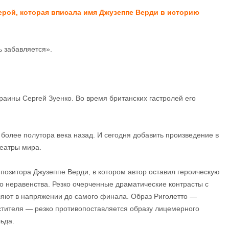
ерой, которая вписала имя Джузеппе Верди в историю
ь забавляется».
аины Сергей Зуенко. Во время британских гастролей его
более полутора века назад. И сегодня добавить произведение в
театры мира.
позитора Джузеппе Верди, в котором автор оставил героическую
о неравенства. Резко очерченные драматические контрасты с
ляют в напряжении до самого финала. Образ Риголетто —
мстителя — резко противопоставляется образу лицемерного
ьда.