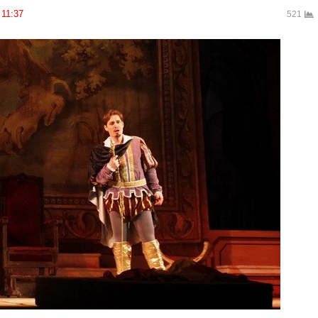
11:37
521