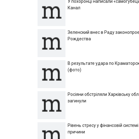
У похоронці написали «самогубець»
Канал
Зеленский внес в Раду законопрое
Рождества
В результате удара по Краматорск
(фото)
Росіяни обстріляли Харківську об
загинули
Рівень стресу у фінансовій системі
причини