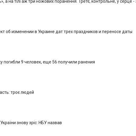
, а на тілі аж три ножових поранення. Третє, контрольне, у серце -
кт об изменении в Украине дат трех праздников и переносе даты
у погибли 9 человек, еще 56 получили ранения
ласть: троє людей
 України знову зріс: НБУ назвав