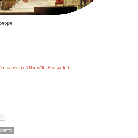
оября.
//t.me/joinchat/UtNeW3LzPmqqxBod
ть
олетто