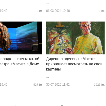
…
01.03.2024 19:40
 19:40
1
0
ород» — спектакль об
Директор одесских «Масок»
еатра «Маски» в Доме
приглашает посмотреть на свои
картины
…
 19:40
30.07.2020 11:42
527
1923