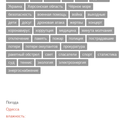
Украина
Херсонская область
Чёрное море
безопасность
военная помощь
война
выходные
дети
досуг
дроновая атака
жертвы
концерт
коронавирус
коррупция
медицина
минута молчания
отключение
память
пожар
полиция
пострадавшие
потери
потери оккупантов
прокуратура
ракетный обстрел
свет
спасатели
спорт
статистика
суд
теннис
экология
электроэнергия
энергоснабжение
Погода
Одесса
влажность: