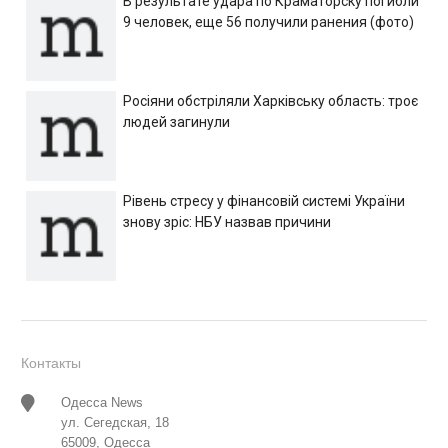
В результате удара по Краматорску погибли
9 человек, еще 56 получили ранения (фото)
Росіяни обстріляли Харківську область: троє
людей загинули
Рівень стресу у фінансовій системі України
знову зріс: НБУ назвав причини
Контакты
Одесса News
ул. Сегедская, 18
65009, Одесса