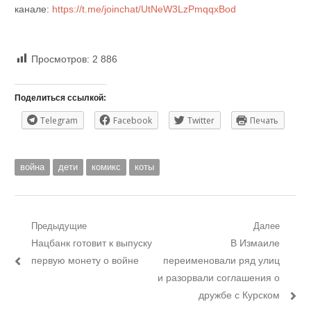
канале:
https://t.me/joinchat/UtNeW3LzPmqqxBod
Просмотров:
2 886
Поделиться ссылкой:
Telegram
Facebook
Twitter
Печать
война
дети
комикс
коты
Навигация
Предыдущие
Далее
Предыдущий
Следующий
Нацбанк готовит к выпуску
В Измаиле
по
пост:
пост:
первую монету о войне
переименовали ряд улиц
записям
и разорвали соглашения о
дружбе с Курском