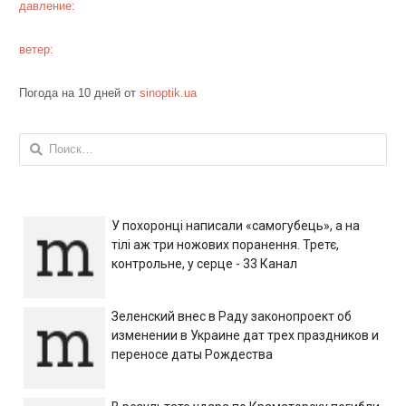
давление:
ветер:
Погода на 10 дней от
sinoptik.ua
Найти:
У похоронці написали «самогубець», а на
тілі аж три ножових поранення. Третє,
контрольне, у серце - 33 Канал
Зеленский внес в Раду законопроект об
изменении в Украине дат трех праздников и
переносе даты Рождества