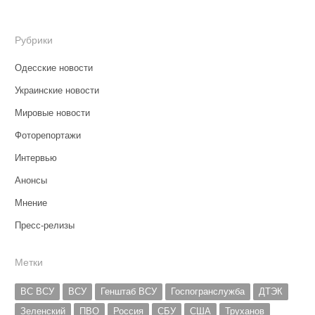
Рубрики
Одесские новости
Украинские новости
Мировые новости
Фоторепортажи
Интервью
Анонсы
Мнение
Пресс-релизы
Метки
ВС ВСУ
ВСУ
Генштаб ВСУ
Госпогранслужба
ДТЭК
Зеленский
ПВО
Россия
СБУ
США
Труханов