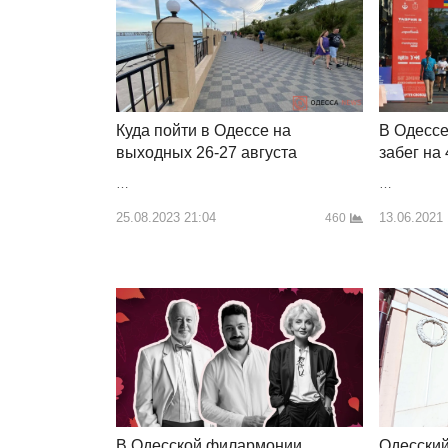
Куда пойти в Одессе на
В Одессе
выходных 26-27 августа
забег на
…
…
25.08.2023 21:04
13.06.2021
460
В Одесской филармонии
Одесский