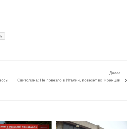
ть
Далее
Следующий
ессы
Свитолина: Не повезло в Италии, повезёт во Франции
пост: