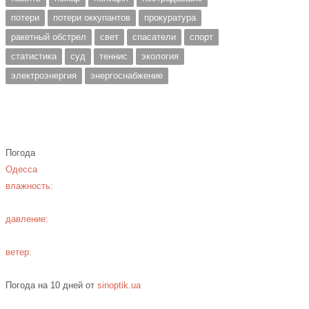
потери
потери оккупантов
прокуратура
ракетный обстрел
свет
спасатели
спорт
статистика
суд
теннис
экология
электроэнергия
энергоснабжение
Погода
Одесса
влажность:
давление:
ветер:
Погода на 10 дней от
sinoptik.ua