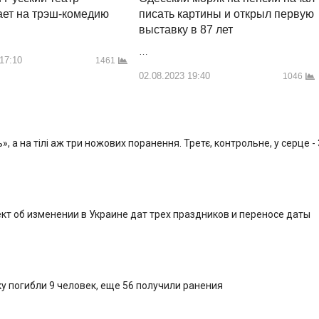
писать картины и открыл первую
ет на трэш-комедию
выставку в 87 лет
…
 17:10
1461
02.08.2023 19:40
1046
, а на тілі аж три ножових поранення. Третє, контрольне, у серце -
кт об изменении в Украине дат трех праздников и переносе даты
у погибли 9 человек, еще 56 получили ранения