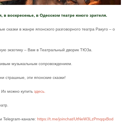
я, в воскресенье, в Одесском театре юного зрителя.
е сказки в жанре японского разговорного театра Ракуго – о
кую экзотику – Вам в Театральный дворик ТЮЗа.
живым музыкальным сопровождением.
они страшные, эти японские сказки!
 Их можно купить
здесь.
еатр.
 Telegram-канале:
https://t.me/joinchat/UtNeW3LzPmqqxBod