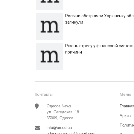
Росіяни обстріляли Харківську об
загинули
Рівень стресу у фінансовій системі
причини
Контакты
Меню
Одесса News
Главна
ул. Сегедская, 18
Архив
65009, Одесса
Полити
info@on.od.ua
odessanews.ua@gmail.com