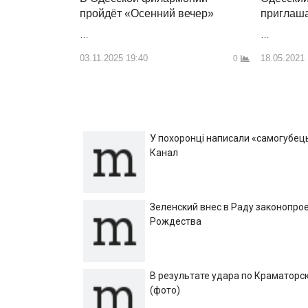
пройдёт «Осенний вечер»
приглаша
…
…
03.11.2025 19:40
18.05.2021
0
У похоронці написали «самогубець»
Канал
Зеленский внес в Раду законопрое
Рождества
В результате удара по Краматорск
(фото)