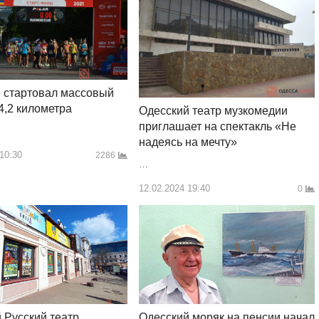
 стартовал массовый
 4,2 километра
Одесский театр музкомедии
приглашает на спектакль «Не
надеясь на мечту»
 10:30
2286
…
12.02.2024 19:40
0
Одесский моряк на пенсии начал
 Русский театр