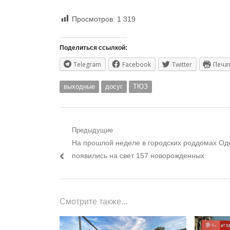
Просмотров:
1 319
Поделиться ссылкой:
Telegram
Facebook
Twitter
Печа
выходные
досуг
ТЮЗ
Навигация
Предыдущие
Предыдущий
На прошлой неделе в городских роддомах Од
по
пост:
появились на свет 157 новорожденных
записям
Смотрите также...