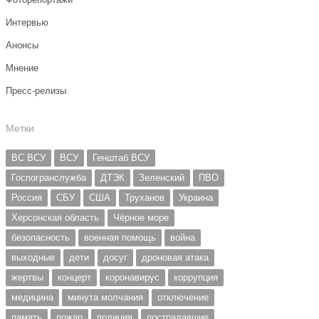
Интервью
Анонсы
Мнение
Пресс-релизы
Метки
ВС ВСУ
ВСУ
Генштаб ВСУ
Госпогранслужба
ДТЭК
Зеленский
ПВО
Россия
СБУ
США
Труханов
Украина
Херсонская область
Чёрное море
безопасность
военная помощь
война
выходные
дети
досуг
дроновая атака
жертвы
концерт
коронавирус
коррупция
медицина
минута молчания
отключение
память
пожар
полиция
пострадавшие