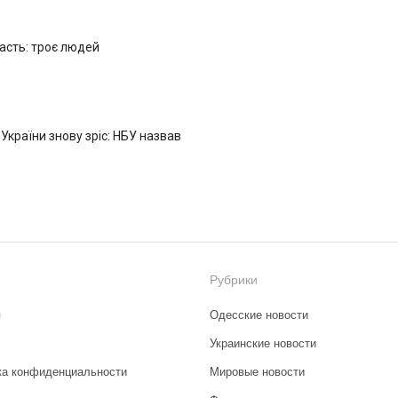
ласть: троє людей
 України знову зріс: НБУ назвав
Рубрики
я
Одесские новости
Украинские новости
ка конфиденциальности
Мировые новости