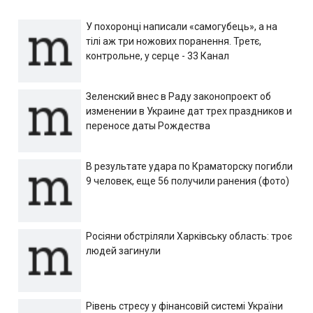
У похоронці написали «самогубець», а на
тілі аж три ножових поранення. Третє,
контрольне, у серце - 33 Канал
Зеленский внес в Раду законопроект об
изменении в Украине дат трех праздников и
переносе даты Рождества
В результате удара по Краматорску погибли
9 человек, еще 56 получили ранения (фото)
Росіяни обстріляли Харківську область: троє
людей загинули
Рівень стресу у фінансовій системі України