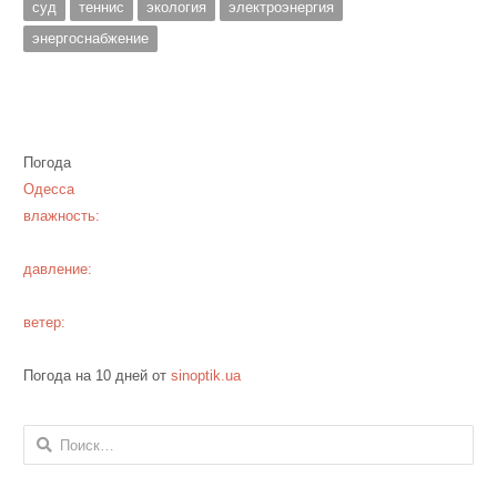
суд
теннис
экология
электроэнергия
энергоснабжение
Погода
Одесса
влажность:
давление:
ветер:
Погода на 10 дней от
sinoptik.ua
Найти: