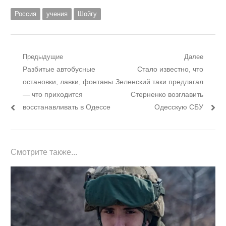
Россия
учения
Шойгу
Навигация
Предыдущие
Далее
Предыдущий
Следующий
Разбитые автобусные
Стало известно, что
по
пост:
пост:
остановки, лавки, фонтаны
Зеленский таки предлагал
записям
— что приходится
Стерненко возглавить
восстанавливать в Одессе
Одесскую СБУ
Смотрите также...