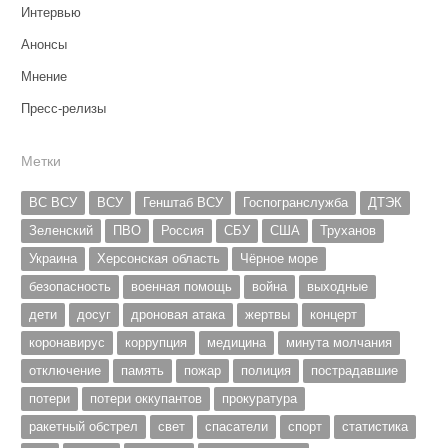
Интервью
Анонсы
Мнение
Пресс-релизы
Метки
ВС ВСУ
ВСУ
Генштаб ВСУ
Госпогранслужба
ДТЭК
Зеленский
ПВО
Россия
СБУ
США
Труханов
Украина
Херсонская область
Чёрное море
безопасность
военная помощь
война
выходные
дети
досуг
дроновая атака
жертвы
концерт
коронавирус
коррупция
медицина
минута молчания
отключение
память
пожар
полиция
пострадавшие
потери
потери оккупантов
прокуратура
ракетный обстрел
свет
спасатели
спорт
статистика