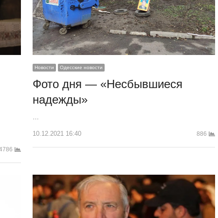
Новости
Одесские новости
Фото дня — «Несбывшиеся
надежды»
…
10.12.2021 16:40
886
4786