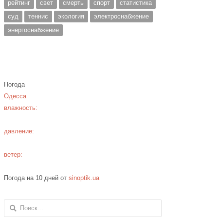
рейтинг
свет
смерть
спорт
статистика
суд
теннис
экология
электроснабжение
энергоснабжение
Погода
Одесса
влажность:
давление:
ветер:
Погода на 10 дней от
sinoptik.ua
Найти: