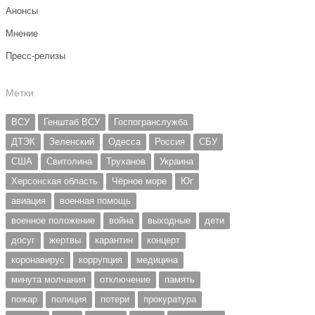
Анонсы
Мнение
Пресс-релизы
Метки
ВСУ
Генштаб ВСУ
Госпогранслужба
ДТЭК
Зеленский
Одесса
Россия
СБУ
США
Свитолина
Труханов
Украина
Херсонская область
Чёрное море
Юг
авиация
военная помощь
военное положение
война
выходные
дети
досуг
жертвы
карантин
концерт
коронавирус
коррупция
медицина
минута молчания
отключение
память
пожар
полиция
потери
прокуратура