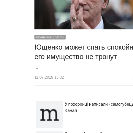
Украинские новости
Ющенко может спать спокойн
его имущество не тронут
…
11.07.2019 13:32
У похоронці написали «самогубець»
Канал