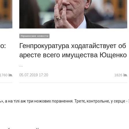
Украинские новости
о:
Генпрокуратура ходатайствует об
аресте всего имущества Ющенко
…
05.07.2019 17:20
1760
1826
, а на тілі аж три ножових поранення. Третє, контрольне, у серце -