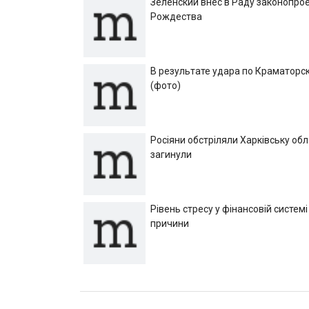
Зеленский внес в Раду законопрое
Рождества
В результате удара по Краматорск
(фото)
Росіяни обстріляли Харківську об
загинули
Рівень стресу у фінансовій системі
причини