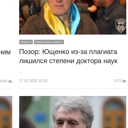
Новости
Украинские новости
Позор: Ющенко из-за плагиата
ним
лишился степени доктора наук
…
27.02.2020 10:52
1572
2008