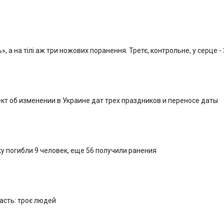
, а на тілі аж три ножових поранення. Третє, контрольне, у серце -
кт об изменении в Украине дат трех праздников и переносе даты
у погибли 9 человек, еще 56 получили ранения
ласть: троє людей