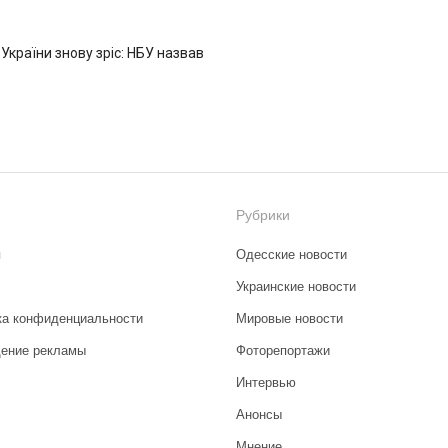
 України знову зріс: НБУ назвав
Рубрики
я
Одесские новости
Украинские новости
ка конфиденциальности
Мировые новости
ение рекламы
Фоторепортажи
Интервью
Анонсы
Мнение