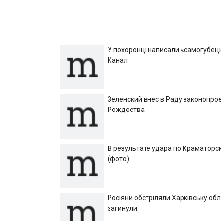
У похоронці написали «самогубець»
Канал
Зеленский внес в Раду законопрое
Рождества
В результате удара по Краматорск
(фото)
Росіяни обстріляли Харківську об
загинули