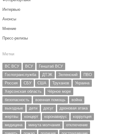
Интервью
Анонсы
Мнение
Пресс-релизы
Метки
ВС ВСУ
ВСУ
Генштаб ВСУ
Госпогранслужба
ДТЭК
Зеленский
ПВО
Россия
СБУ
США
Труханов
Украина
Херсонская область
Чёрное море
безопасность
военная помощь
война
выходные
дети
досуг
дроновая атака
жертвы
концерт
коронавирус
коррупция
медицина
минута молчания
отключение
память
пожар
полиция
пострадавшие