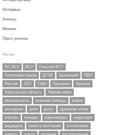
Интервью
Анонсы
Мнение
Пресс-релизы
Метки
ВС ВСУ
ВСУ
Генштаб ВСУ
Госпогранслужба
ДТЭК
Зеленский
ПВО
Россия
СБУ
США
Труханов
Украина
Херсонская область
Чёрное море
безопасность
военная помощь
война
выходные
дети
досуг
дроновая атака
жертвы
концерт
коронавирус
коррупция
медицина
минута молчания
отключение
память
пожар
полиция
пострадавшие