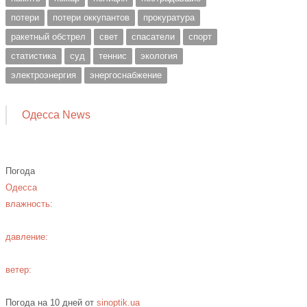
потери
потери оккупантов
прокуратура
ракетный обстрел
свет
спасатели
спорт
статистика
суд
теннис
экология
электроэнергия
энергоснабжение
Одесса News
Погода
Одесса
влажность:
давление:
ветер:
Погода на 10 дней от
sinoptik.ua