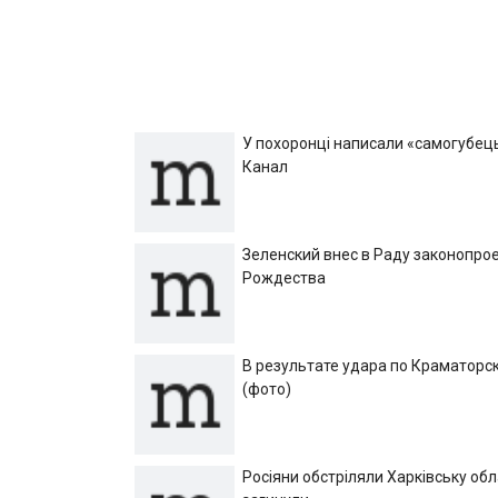
У похоронці написали «самогубець»
Канал
Зеленский внес в Раду законопрое
Рождества
В результате удара по Краматорск
(фото)
Росіяни обстріляли Харківську об