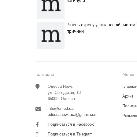
загинули
Рівень стресу у фінансовій системі
причини
Контакты
Меню
Одесса News
Главна
ул. Сегедская, 18
Архив
65009, Одесса
Полити
info@on.od.ua
odessanews.ua@gmail.com
Размещ
Подписаться в Facebook
Подписаться в Telegram