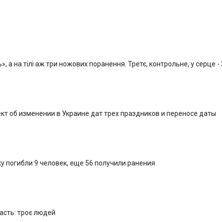
, а на тілі аж три ножових поранення. Третє, контрольне, у серце -
кт об изменении в Украине дат трех праздников и переносе даты
у погибли 9 человек, еще 56 получили ранения
ласть: троє людей