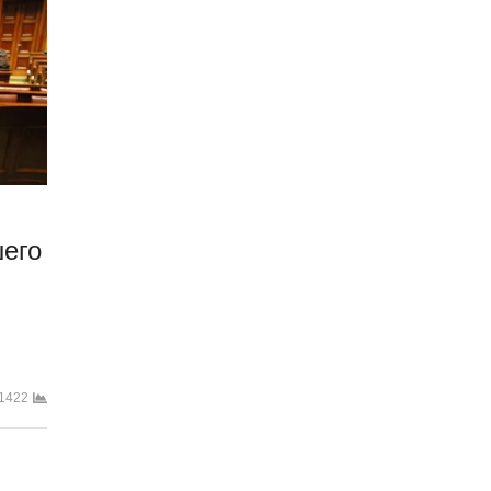
его
1422