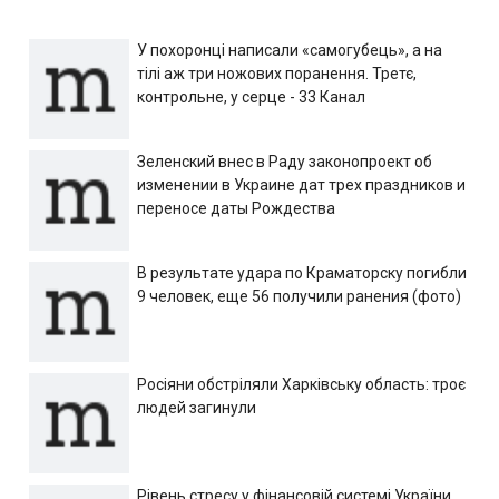
У похоронці написали «самогубець», а на
тілі аж три ножових поранення. Третє,
контрольне, у серце - 33 Канал
Зеленский внес в Раду законопроект об
изменении в Украине дат трех праздников и
переносе даты Рождества
В результате удара по Краматорску погибли
9 человек, еще 56 получили ранения (фото)
Росіяни обстріляли Харківську область: троє
людей загинули
Рівень стресу у фінансовій системі України