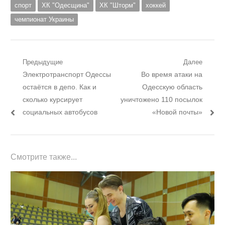
спорт
ХК "Одесщина"
ХК "Шторм"
хоккей
чемпионат Украины
Навигация
Предыдущие
Далее
Предыдущий
Следующий
Электротранспорт Одессы
Во время атаки на
по
пост:
пост:
остаётся в депо. Как и
Одесскую область
записям
сколько курсирует
уничтожено 110 посылок
социальных автобусов
«Новой почты»
Смотрите также...