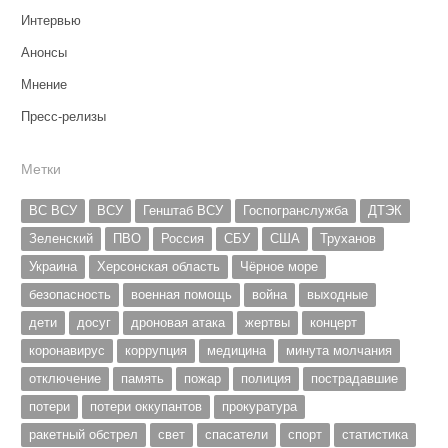
Интервью
Анонсы
Мнение
Пресс-релизы
Метки
ВС ВСУ
ВСУ
Генштаб ВСУ
Госпогранслужба
ДТЭК
Зеленский
ПВО
Россия
СБУ
США
Труханов
Украина
Херсонская область
Чёрное море
безопасность
военная помощь
война
выходные
дети
досуг
дроновая атака
жертвы
концерт
коронавирус
коррупция
медицина
минута молчания
отключение
память
пожар
полиция
пострадавшие
потери
потери оккупантов
прокуратура
ракетный обстрел
свет
спасатели
спорт
статистика