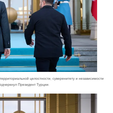
ерриториальной целостности, суверенитету и независимости
подчеркнул Президент Турции.