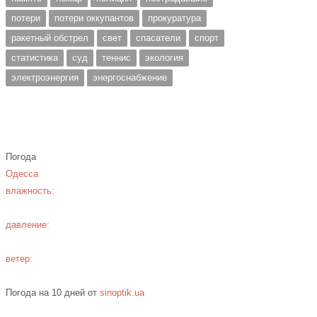
потери
потери оккупантов
прокуратура
ракетный обстрел
свет
спасатели
спорт
статистика
суд
теннис
экология
электроэнергия
энергоснабжение
Погода
Одесса
влажность:
давление:
ветер:
Погода на 10 дней от
sinoptik.ua