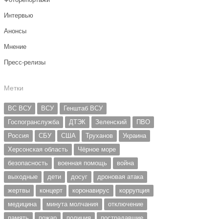
Интервью
Анонсы
Мнение
Пресс-релизы
Метки
ВС ВСУ
ВСУ
Генштаб ВСУ
Госпогранслужба
ДТЭК
Зеленский
ПВО
Россия
СБУ
США
Труханов
Украина
Херсонская область
Чёрное море
безопасность
военная помощь
война
выходные
дети
досуг
дроновая атака
жертвы
концерт
коронавирус
коррупция
медицина
минута молчания
отключение
память
пожар
полиция
пострадавшие