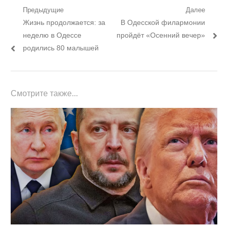
Навигация
Предыдущие
Далее
Предыдущий
Следующий
Жизнь продолжается: за
В Одесской филармонии
по
пост:
пост:
неделю в Одессе
пройдёт «Осенний вечер»
записям
родились 80 малышей
Смотрите также...