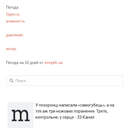
Погода
Одесса
влажность:
давление:
ветер:
Погода на 10 дней от
sinoptik.ua
Найти:
У похоронці написали «самогубець», а на
тілі аж три ножових поранення. Третє,
контрольне, у серце - 33 Канал