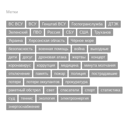
Метки
ВС ВСУ
ВСУ
Генштаб ВСУ
Госпогранслужба
ДТЭК
Зеленский
ПВО
Россия
СБУ
США
Труханов
Украина
Херсонская область
Чёрное море
безопасность
военная помощь
война
выходные
дети
досуг
дроновая атака
жертвы
концерт
коронавирус
коррупция
медицина
минута молчания
отключение
память
пожар
полиция
пострадавшие
потери
потери оккупантов
прокуратура
ракетный обстрел
свет
спасатели
спорт
статистика
суд
теннис
экология
электроэнергия
энергоснабжение