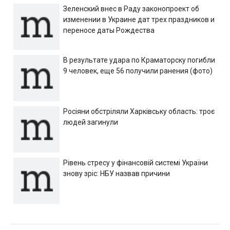
Зеленский внес в Раду законопроект об
изменении в Украине дат трех праздников и
переносе даты Рождества
В результате удара по Краматорску погибли
9 человек, еще 56 получили ранения (фото)
Росіяни обстріляли Харківську область: троє
людей загинули
Рівень стресу у фінансовій системі України
знову зріс: НБУ назвав причини