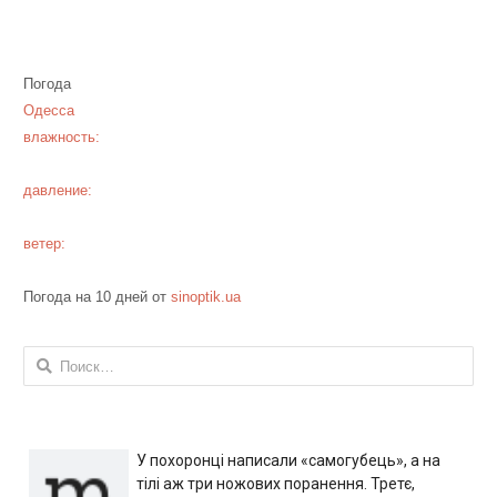
Погода
Одесса
влажность:
давление:
ветер:
Погода на 10 дней от
sinoptik.ua
Найти:
У похоронці написали «самогубець», а на
тілі аж три ножових поранення. Третє,