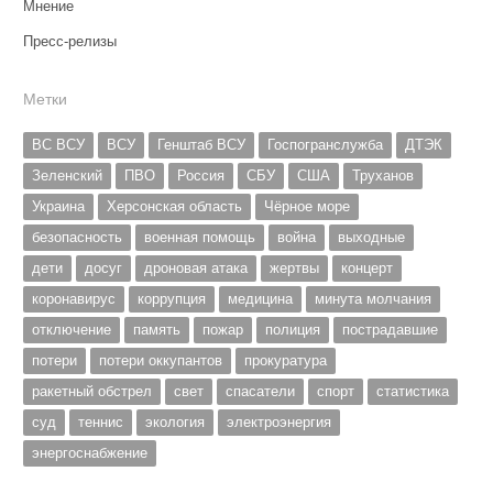
Мнение
Пресс-релизы
Метки
ВС ВСУ
ВСУ
Генштаб ВСУ
Госпогранслужба
ДТЭК
Зеленский
ПВО
Россия
СБУ
США
Труханов
Украина
Херсонская область
Чёрное море
безопасность
военная помощь
война
выходные
дети
досуг
дроновая атака
жертвы
концерт
коронавирус
коррупция
медицина
минута молчания
отключение
память
пожар
полиция
пострадавшие
потери
потери оккупантов
прокуратура
ракетный обстрел
свет
спасатели
спорт
статистика
суд
теннис
экология
электроэнергия
энергоснабжение