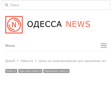
Найти:
Menu
Меню
Домой
Новости
Цены на электроэнергию для населения остану
Новости
Одесские новости
Украинские новости