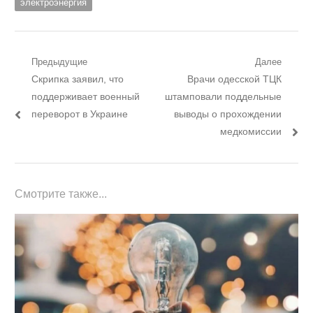
электроэнергия
Навигация
Предыдущие
Далее
Предыдущий
Следующий
Скрипка заявил, что
Врачи одесской ТЦК
по
пост:
пост:
поддерживает военный
штамповали поддельные
записям
переворот в Украине
выводы о прохождении
медкомиссии
Смотрите также...