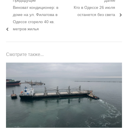
Навигация
Предыдущие
Далее
Предыдущий
Следующий
Виноват кондиционер: в
Кто в Одессе 26 июля
по
пост:
пост:
доме на ул. Филатова в
останется без света
записям
Одессе сгорело 40 кв.
метров жилья
Смотрите также...