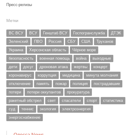
Пресс-релизы
Метки
ВС ВСУ
ВСУ
Генштаб ВСУ
Госпогранслужба
ДТЭК
Зеленский
ПВО
Россия
СБУ
США
Труханов
Украина
Херсонская область
Чёрное море
безопасность
военная помощь
война
выходные
дети
досуг
дроновая атака
жертвы
концерт
коронавирус
коррупция
медицина
минута молчания
отключение
память
пожар
полиция
пострадавшие
потери
потери оккупантов
прокуратура
ракетный обстрел
свет
спасатели
спорт
статистика
суд
теннис
экология
электроэнергия
энергоснабжение
Одесса News