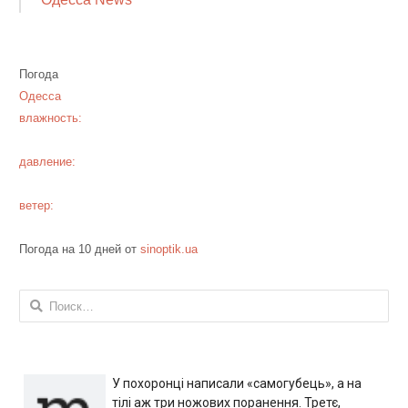
Погода
Одесса
влажность:
давление:
ветер:
Погода на 10 дней от
sinoptik.ua
Найти:
У похоронці написали «самогубець», а на
тілі аж три ножових поранення. Третє,