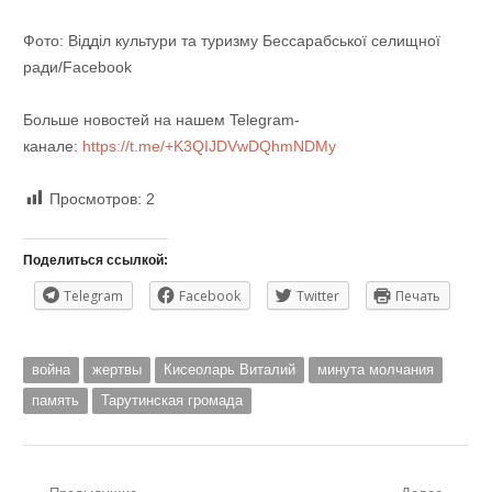
Фото: Відділ культури та туризму Бесcарабської селищної
ради/Facebook
Больше новостей на нашем Telegram-
канале:
https://t.me/+K3QIJDVwDQhmNDMy
Просмотров:
2
Поделиться ссылкой:
Telegram
Facebook
Twitter
Печать
война
жертвы
Кисеоларь Виталий
минута молчания
память
Тарутинская громада