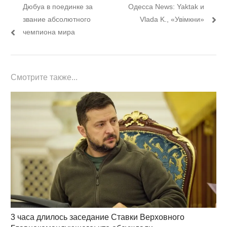
по
пост:
пост:
Дюбуа в поединке за
Одесса News: Yaktak и
записям
звание абсолютного
Vlada K., «Увімкни»
чемпиона мира
Смотрите также...
3 часа длилось заседание Ставки Верховного