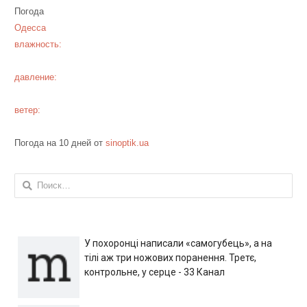
Погода
Одесса
влажность:
давление:
ветер:
Погода на 10 дней от
sinoptik.ua
Найти:
У похоронці написали «самогубець», а на
тілі аж три ножових поранення. Третє,
контрольне, у серце - 33 Канал