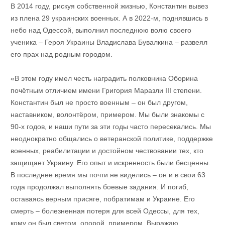
В 2014 году, рискуя собственной жизнью, Константин вывез
из плена 29 украинских военных. А в 2022-м, поднявшись в
небо над Одессой, выполнил последнюю волю своего
ученика – Героя Украины Владислава Бувалкина – развеял
его прах над родным городом.
«В этом году имел честь наградить полковника Оборина
почётным отличием имени Григория Маразли III степени.
Константин был не просто военным – он был другом,
наставником, волонтёром, примером. Мы были знакомы с
90-х годов, и наши пути за эти годы часто пересекались. Мы
неоднократно общались о ветеранской политике, поддержке
военных, реабилитации и достойном чествовании тех, кто
защищает Украину. Его опыт и искренность были бесценны.
В последнее время мы почти не виделись – он и в свои 63
года продолжал выполнять боевые задания. И погиб,
оставаясь верным присяге, побратимам и Украине. Его
смерть – болезненная потеря для всей Одессы, для тех,
кому он был светом, опорой, примером. Выражаю