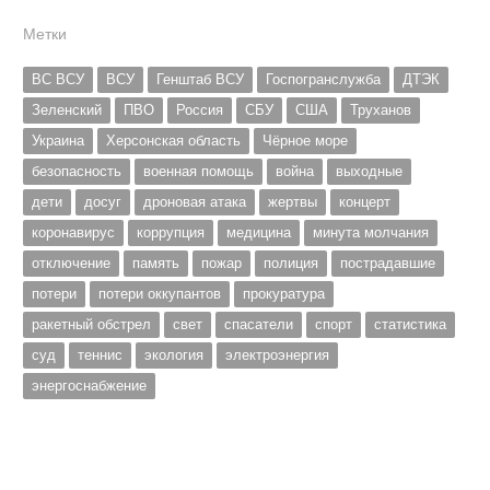
Метки
ВС ВСУ
ВСУ
Генштаб ВСУ
Госпогранслужба
ДТЭК
Зеленский
ПВО
Россия
СБУ
США
Труханов
Украина
Херсонская область
Чёрное море
безопасность
военная помощь
война
выходные
дети
досуг
дроновая атака
жертвы
концерт
коронавирус
коррупция
медицина
минута молчания
отключение
память
пожар
полиция
пострадавшие
потери
потери оккупантов
прокуратура
ракетный обстрел
свет
спасатели
спорт
статистика
суд
теннис
экология
электроэнергия
энергоснабжение