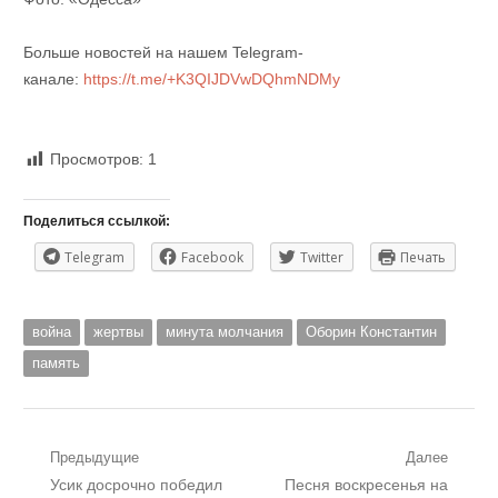
Больше новостей на нашем Telegram-
канале:
https://t.me/+K3QIJDVwDQhmNDMy
Просмотров:
1
Поделиться ссылкой:
Telegram
Facebook
Twitter
Печать
война
жертвы
минута молчания
Оборин Константин
память
Навигация
Предыдущие
Далее
Предыдущий
Следующий
Усик досрочно победил
Песня воскресенья на