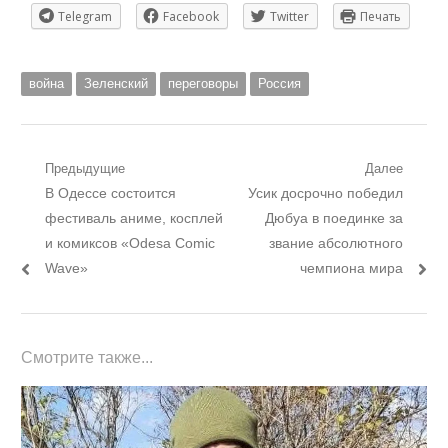
Telegram
Facebook
Twitter
Печать
война
Зеленский
переговоры
Россия
Навигация
Предыдущие
Далее
Предыдущий
Следующий
В Одессе состоится
Усик досрочно победил
по
пост:
пост:
фестиваль аниме, косплей
Дюбуа в поединке за
записям
и комиксов «Odesa Comic
звание абсолютного
Wave»
чемпиона мира
Смотрите также...