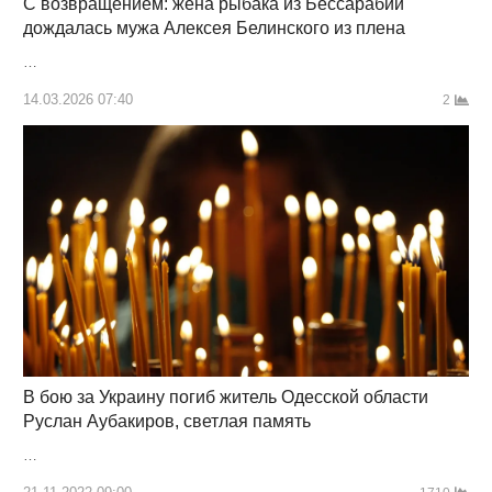
С возвращением: жена рыбака из Бессарабии
дождалась мужа Алексея Белинского из плена
…
14.03.2026 07:40
2
В бою за Украину погиб житель Одесской области
Руслан Аубакиров, светлая память
…