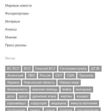
Мировые новости
Фоторепортажи
Интервью
Анонсы
Мнение
Пресс-релизы
Метки
ВС ВСУ
ВСУ
Генштаб ВСУ
Госпогранслужба
ДТЭК
Зеленский
ПВО
Россия
СБУ
США
Труханов
Украина
Херсонская область
Чёрное море
безопасность
военная помощь
война
выходные
дети
досуг
дроновая атака
жертвы
концерт
коронавирус
коррупция
медицина
минута молчания
отключение
память
пожар
полиция
пострадавшие