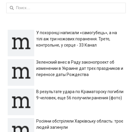
Найти:
У похоронці написали «самогубець», а на
тілі аж три ножових поранення. Третє,
контрольне, у серце - 33 Канал
Зеленский внес в Раду законопроект об
изменении в Украине дат трех праздников и
переносе даты Рождества
В результате удара по Краматорску погибли
9 человек, еще 56 получили ранения (фото)
Росіяни обстріляли Харківську область: троє
людей загинули