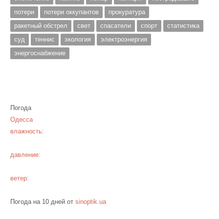
потери
потери оккупантов
прокуратура
ракетный обстрел
свет
спасатели
спорт
статистика
суд
теннис
экология
электроэнергия
энергоснабжение
Погода
Одесса
влажность:
давление:
ветер:
Погода на 10 дней от
sinoptik.ua