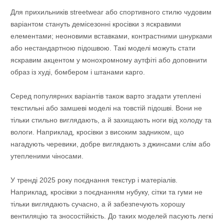
Для прихильників streetwear або спортивного стилю чудовим
варіантом стануть демісезонні кросівки з яскравими
елементами; неоновими вставками, контрастними шнурками
або нестандартною підошвою. Такі моделі можуть стати
яскравим акцентом у монохромному аутфіті або доповнити
образ із худі, бомбером і штанами карго.
Серед популярних варіантів також варто згадати утеплені
текстильні або замшеві моделі на товстій підошві. Вони не
тільки стильно виглядають, а й захищають ноги від холоду та
вологи. Наприклад, кросівки з високим задником, що
нагадують черевики, добре виглядають з джинсами слім або
утепленими чіносами.
У тренді 2025 року поєднання текстур і матеріалів.
Наприклад, кросівки з поєднанням нубуку, сітки та гуми не
тільки виглядають сучасно, а й забезпечують хорошу
вентиляцію та зносостійкість. До таких моделей пасують легкі