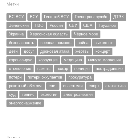
Метки
ВС ВСУ
ВСУ
Генштаб ВСУ
Госпогранслужба
ДТЭК
Зеленский
ПВО
Россия
СБУ
США
Труханов
Украина
Херсонская область
Чёрное море
безопасность
военная помощь
война
выходные
дети
досуг
дроновая атака
жертвы
концерт
коронавирус
коррупция
медицина
минута молчания
отключение
память
пожар
полиция
пострадавшие
потери
потери оккупантов
прокуратура
ракетный обстрел
свет
спасатели
спорт
статистика
суд
теннис
экология
электроэнергия
энергоснабжение
Погода