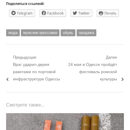
Поделиться ссылкой:
Telegram
Facebook
Twitter
Печать
мода
мужские кроссовки
обувь
продажа
Навигация
Предыдущие
Далее
Предыдущий
Следующий
Враг ударил двумя
24 мая в Одессе пройдёт
по
пост:
пост:
ракетами по портовой
фестиваль ромской
записям
инфраструктуре Одессы
культуры
Смотрите также...