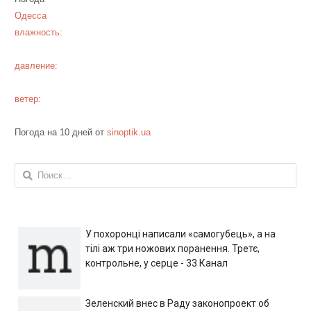
Одесса
влажность:
давление:
ветер:
Погода на 10 дней от
sinoptik.ua
Найти:
У похоронці написали «самогубець», а на
тілі аж три ножових поранення. Третє,
контрольне, у серце - 33 Канал
Зеленский внес в Раду законопроект об