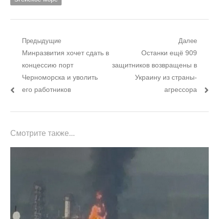
Навигация
Предыдущие
Далее
Предыдущий
Следующий
Минразвития хочет сдать в
Останки ещё 909
по
пост:
пост:
концессию порт
защитников возвращены в
записям
Черноморска и уволить
Украину из страны-
его работников
агрессора
Смотрите также...