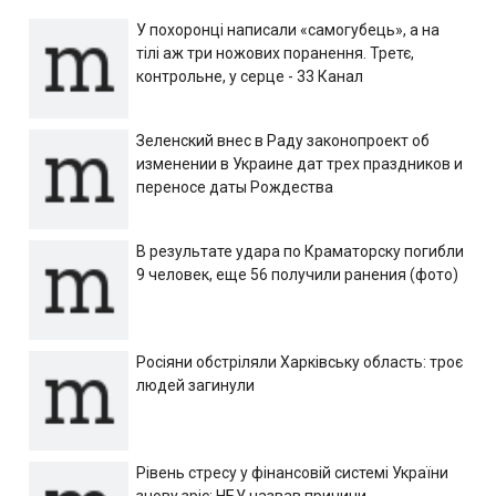
У похоронці написали «самогубець», а на
тілі аж три ножових поранення. Третє,
контрольне, у серце - 33 Канал
Зеленский внес в Раду законопроект об
изменении в Украине дат трех праздников и
переносе даты Рождества
В результате удара по Краматорску погибли
9 человек, еще 56 получили ранения (фото)
Росіяни обстріляли Харківську область: троє
людей загинули
Рівень стресу у фінансовій системі України