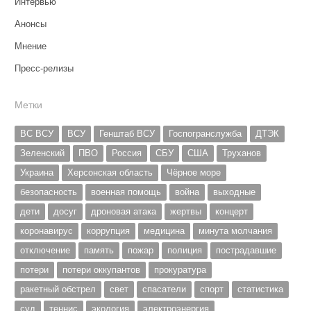
Интервью
Анонсы
Мнение
Пресс-релизы
Метки
ВС ВСУ
ВСУ
Генштаб ВСУ
Госпогранслужба
ДТЭК
Зеленский
ПВО
Россия
СБУ
США
Труханов
Украина
Херсонская область
Чёрное море
безопасность
военная помощь
война
выходные
дети
досуг
дроновая атака
жертвы
концерт
коронавирус
коррупция
медицина
минута молчания
отключение
память
пожар
полиция
пострадавшие
потери
потери оккупантов
прокуратура
ракетный обстрел
свет
спасатели
спорт
статистика
суд
теннис
экология
электроэнергия