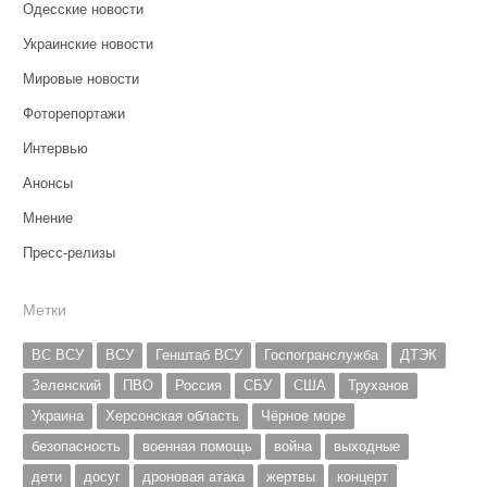
Одесские новости
Украинские новости
Мировые новости
Фоторепортажи
Интервью
Анонсы
Мнение
Пресс-релизы
Метки
ВС ВСУ
ВСУ
Генштаб ВСУ
Госпогранслужба
ДТЭК
Зеленский
ПВО
Россия
СБУ
США
Труханов
Украина
Херсонская область
Чёрное море
безопасность
военная помощь
война
выходные
дети
досуг
дроновая атака
жертвы
концерт