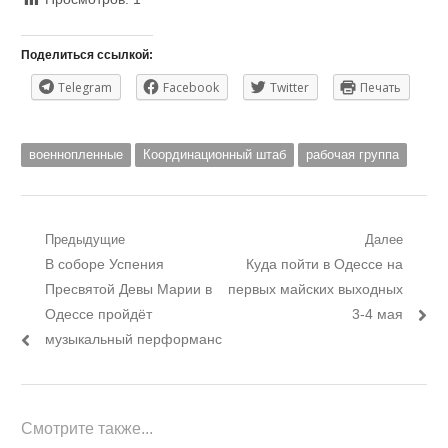
Поделиться ссылкой:
Telegram
Facebook
Twitter
Печать
военнопленные
Координационный штаб
рабочая группа
Навигация
Предыдущие
Далее
Предыдущий
Следующий
В соборе Успения
Куда пойти в Одессе на
по
пост:
пост:
Пресвятой Девы Марии в
первых майских выходных
записям
Одессе пройдёт
3-4 мая
музыкальный перформанс
Смотрите также...