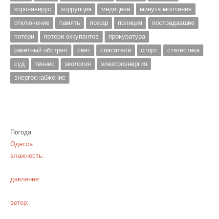
коронавирус
коррупция
медицина
минута молчания
отключение
память
пожар
полиция
пострадавшие
потери
потери оккупантов
прокуратура
ракетный обстрел
свет
спасатели
спорт
статистика
суд
теннис
экология
электроэнергия
энергоснабжение
Погода
Одесса
влажность:
давление:
ветер: