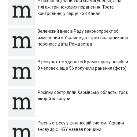
У похоронці написали «самогубець», а на
тілі аж три ножових поранення. Третє,
контрольне, у серце - 33 Канал
Зеленский внес в Раду законопроект об
изменении в Украине дат трех праздников и
переносе даты Рождества
В результате удара по Краматорску погибли
9 человек, еще 56 получили ранения (фото)
Росіяни обстріляли Харківську область: троє
людей загинули
Рівень стресу у фінансовій системі України
знову зріс: НБУ назвав причини