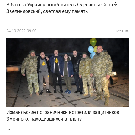
В бою за Украину погиб житель Одесчины Сергей
Звелиндовский, светлая ему память
…
24.10.2022 09:00
1851
Измаильские пограничники встретили защитников
Змеиного, находившихся в плену
…