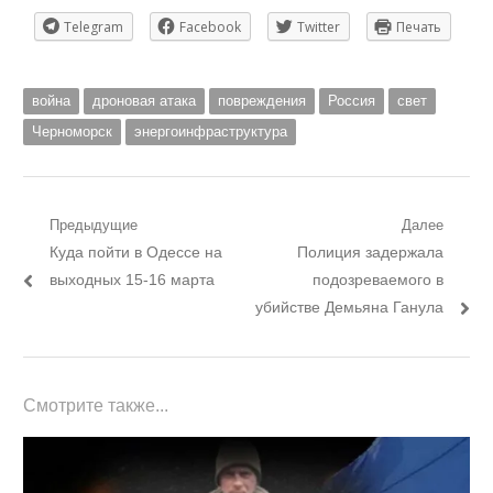
Telegram
Facebook
Twitter
Печать
война
дроновая атака
повреждения
Россия
свет
Черноморск
энергоинфраструктура
Навигация
Предыдущие
Далее
Предыдущий
Следующий
Куда пойти в Одессе на
Полиция задержала
по
пост:
пост:
выходных 15-16 марта
подозреваемого в
записям
убийстве Демьяна Ганула
Смотрите также...