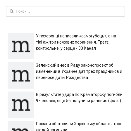
Найти:
У похоронці написали «самогубець», а на
тілі аж три ножових поранення. Третє,
контрольне, у серце - 33 Канал
Зеленский внес в Раду законопроект об
изменении в Украине дат трех праздников и
переносе даты Рождества
В результате удара по Краматорску погибли
9 человек, еще 56 получили ранения (фото)
Росіяни обстріляли Харківську область: троє
людей загинули