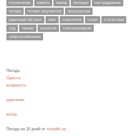
отключение
память
пожар
полиция
пострадавшие
потери
потери оккупантов
прокуратура
ракетный обстрел
свет
спасатели
спорт
статистика
суд
теннис
экология
электроэнергия
энергоснабжение
Погода
Одесса
влажность:
давление:
ветер:
Погода на 10 дней от
sinoptik.ua