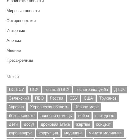
Украинские новости
Мировые новости
Фоторепортажи
Интервью
Анонсы
Мнение
Пресс-релизы
Метки
ВС ВСУ
ВСУ
Генштаб ВСУ
Госпогранслужба
ДТЭК
Зеленский
ПВО
Россия
СБУ
США
Труханов
Украина
Херсонская область
Чёрное море
безопасность
военная помощь
война
выходные
дети
досуг
дроновая атака
жертвы
концерт
коронавирус
коррупция
медицина
минута молчания