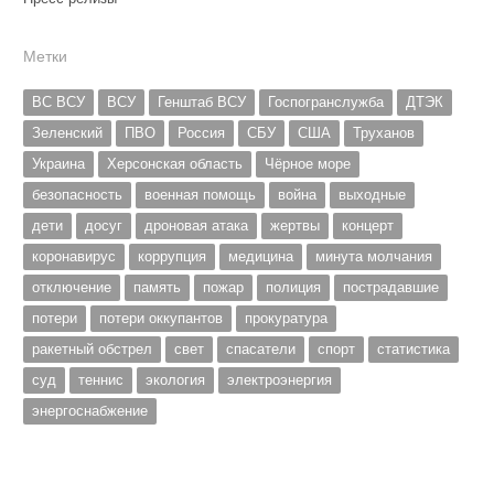
Метки
ВС ВСУ
ВСУ
Генштаб ВСУ
Госпогранслужба
ДТЭК
Зеленский
ПВО
Россия
СБУ
США
Труханов
Украина
Херсонская область
Чёрное море
безопасность
военная помощь
война
выходные
дети
досуг
дроновая атака
жертвы
концерт
коронавирус
коррупция
медицина
минута молчания
отключение
память
пожар
полиция
пострадавшие
потери
потери оккупантов
прокуратура
ракетный обстрел
свет
спасатели
спорт
статистика
суд
теннис
экология
электроэнергия
энергоснабжение