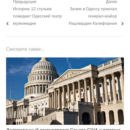
Навигация
Предыдущие
Далее
Предыдущий
Следующий
Историю 12 стульев
Зачем в Одессу приехал
по
пост:
пост:
поведает Одесский театр
генерал-майор
записям
музкомедии
Нацгвардии Калифорнии
Смотрите также...