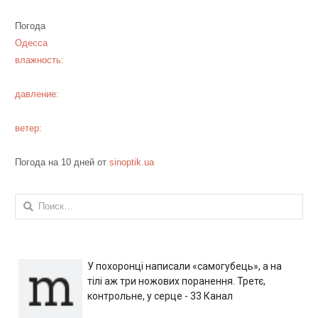
Погода
Одесса
влажность:
давление:
ветер:
Погода на 10 дней от
sinoptik.ua
Найти:
У похоронці написали «самогубець», а на
тілі аж три ножових поранення. Третє,
контрольне, у серце - 33 Канал