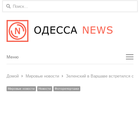
Найти:
Menu
Меню
Домой
Мировые новости
Зеленский в Варшаве встретился с П
Мировые новости
Новости
Фоторепортажи