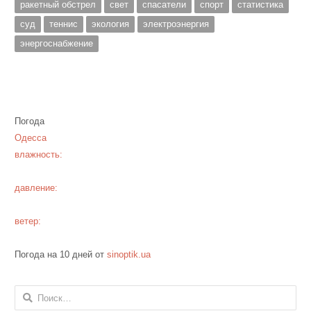
ракетный обстрел
свет
спасатели
спорт
статистика
суд
теннис
экология
электроэнергия
энергоснабжение
Погода
Одесса
влажность:
давление:
ветер:
Погода на 10 дней от
sinoptik.ua
Найти: