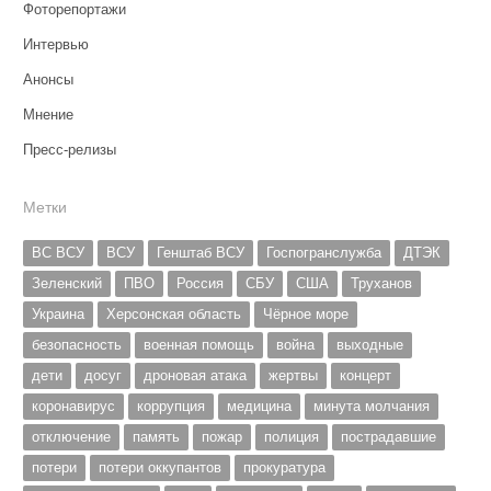
Фоторепортажи
Интервью
Анонсы
Мнение
Пресс-релизы
Метки
ВС ВСУ
ВСУ
Генштаб ВСУ
Госпогранслужба
ДТЭК
Зеленский
ПВО
Россия
СБУ
США
Труханов
Украина
Херсонская область
Чёрное море
безопасность
военная помощь
война
выходные
дети
досуг
дроновая атака
жертвы
концерт
коронавирус
коррупция
медицина
минута молчания
отключение
память
пожар
полиция
пострадавшие
потери
потери оккупантов
прокуратура