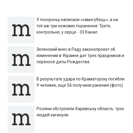
У похоронці написали «самогубець», а на
тілі аж три ножових поранення. Третє,
контрольне, у серце - 33 Канал
Зеленский внес в Раду законопроект об
изменении в Украине дат трех праздников и
переносе даты Рождества
В результате удара по Краматорску погибли
9 человек, еще 56 получили ранения (фото)
Росіяни обстріляли Харківську область: троє
людей загинули