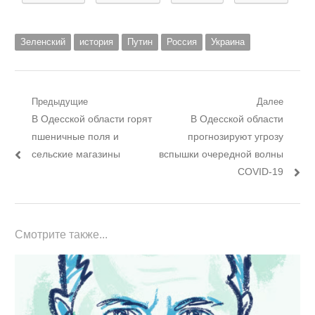
Зеленский
история
Путин
Россия
Украина
Навигация
Предыдущие
Далее
Предыдущий
Следующий
В Одесской области горят
В Одесской области
по
пост:
пост:
пшеничные поля и
прогнозируют угрозу
записям
сельские магазины
вспышки очередной волны
COVID-19
Смотрите также...