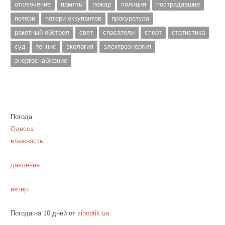
отключение
память
пожар
полиция
пострадавшие
потери
потери оккупантов
прокуратура
ракетный обстрел
свет
спасатели
спорт
статистика
суд
теннис
экология
электроэнергия
энергоснабжение
Погода
Одесса
влажность:
давление:
ветер:
Погода на 10 дней от
sinoptik.ua