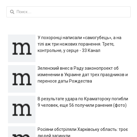
Найти:
У похоронці написали «самогубець», а на
тілі аж три ножових поранення. Третє,
контрольне, у серце - 33 Канал
Зеленский внес в Раду законопроект об
изменении в Украине дат трех праздников и
переносе даты Рождества
В результате удара по Краматорску погибли
9 человек, еще 56 получили ранения (фото)
Росіяни обстріляли Харківську область: троє
людей загинули