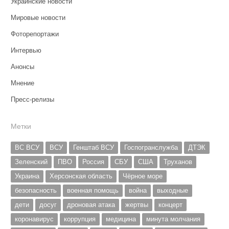
Украинские новости
Мировые новости
Фоторепортажи
Интервью
Анонсы
Мнение
Пресс-релизы
Метки
ВС ВСУ
ВСУ
Генштаб ВСУ
Госпогранслужба
ДТЭК
Зеленский
ПВО
Россия
СБУ
США
Труханов
Украина
Херсонская область
Чёрное море
безопасность
военная помощь
война
выходные
дети
досуг
дроновая атака
жертвы
концерт
коронавирус
коррупция
медицина
минута молчания