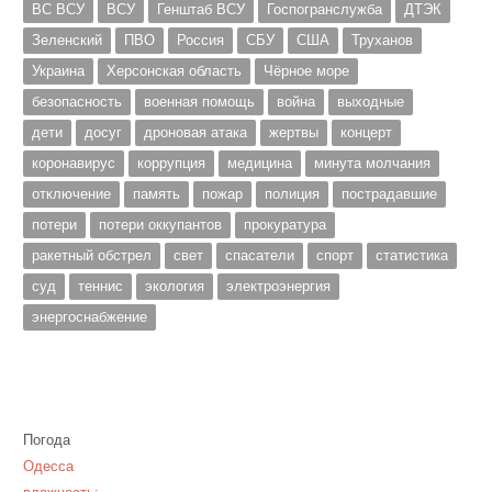
ВС ВСУ
ВСУ
Генштаб ВСУ
Госпогранслужба
ДТЭК
Зеленский
ПВО
Россия
СБУ
США
Труханов
Украина
Херсонская область
Чёрное море
безопасность
военная помощь
война
выходные
дети
досуг
дроновая атака
жертвы
концерт
коронавирус
коррупция
медицина
минута молчания
отключение
память
пожар
полиция
пострадавшие
потери
потери оккупантов
прокуратура
ракетный обстрел
свет
спасатели
спорт
статистика
суд
теннис
экология
электроэнергия
энергоснабжение
Погода
Одесса