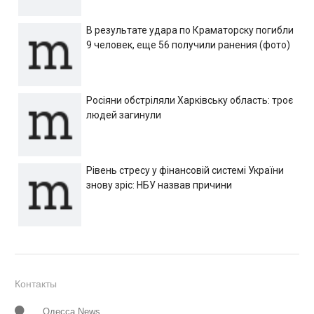
В результате удара по Краматорску погибли
9 человек, еще 56 получили ранения (фото)
Росіяни обстріляли Харківську область: троє
людей загинули
Рівень стресу у фінансовій системі України
знову зріс: НБУ назвав причини
Контакты
Одесса News