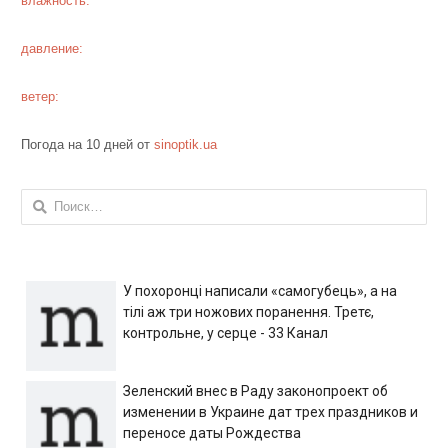
влажность:
давление:
ветер:
Погода на 10 дней от
sinoptik.ua
Найти:
У похоронці написали «самогубець», а на
тілі аж три ножових поранення. Третє,
контрольне, у серце - 33 Канал
Зеленский внес в Раду законопроект об
изменении в Украине дат трех праздников и
переносе даты Рождества