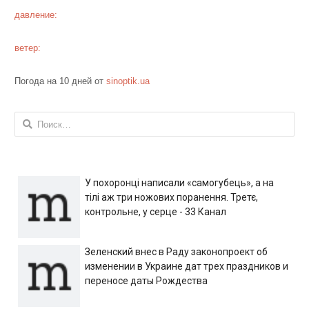
давление:
ветер:
Погода на 10 дней от
sinoptik.ua
Найти:
У похоронці написали «самогубець», а на
тілі аж три ножових поранення. Третє,
контрольне, у серце - 33 Канал
Зеленский внес в Раду законопроект об
изменении в Украине дат трех праздников и
переносе даты Рождества