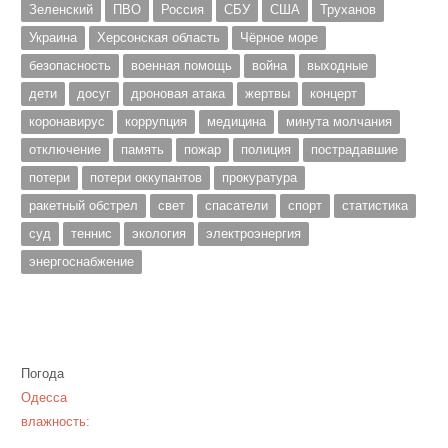
Зеленский
ПВО
Россия
СБУ
США
Труханов
Украина
Херсонская область
Чёрное море
безопасность
военная помощь
война
выходные
дети
досуг
дроновая атака
жертвы
концерт
коронавирус
коррупция
медицина
минута молчания
отключение
память
пожар
полиция
пострадавшие
потери
потери оккупантов
прокуратура
ракетный обстрел
свет
спасатели
спорт
статистика
суд
теннис
экология
электроэнергия
энергоснабжение
Погода
Одесса
влажность: