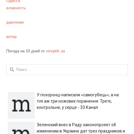
Одесса
влажность:
давление:
ветер:
Погода на 10 дней от
sinoptik.ua
Найти:
У похоронці написали «самогубець», а на
тілі аж три ножових поранення. Третє,
контрольне, у серце - 33 Канал
Зеленский внес в Раду законопроект об
изменении в Украине дат трех праздников и