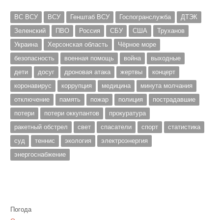
ВС ВСУ
ВСУ
Генштаб ВСУ
Госпогранслужба
ДТЭК
Зеленский
ПВО
Россия
СБУ
США
Труханов
Украина
Херсонская область
Чёрное море
безопасность
военная помощь
война
выходные
дети
досуг
дроновая атака
жертвы
концерт
коронавирус
коррупция
медицина
минута молчания
отключение
память
пожар
полиция
пострадавшие
потери
потери оккупантов
прокуратура
ракетный обстрел
свет
спасатели
спорт
статистика
суд
теннис
экология
электроэнергия
энергоснабжение
Погода