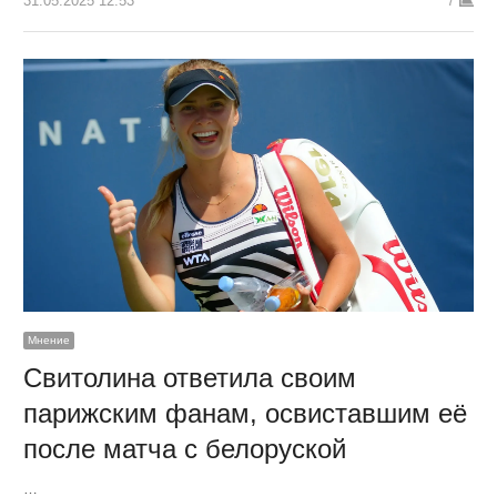
31.05.2025 12:53
7
Мнение
Свитолина ответила своим
парижским фанам, освиставшим её
после матча с белоруской
…