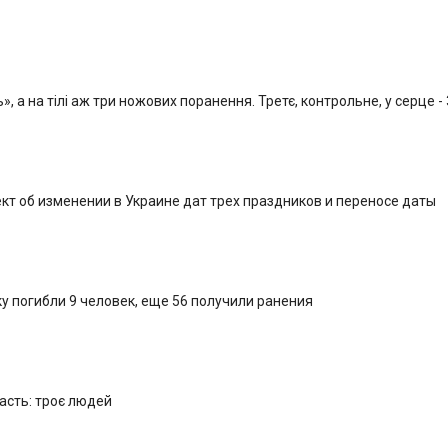
, а на тілі аж три ножових поранення. Третє, контрольне, у серце -
кт об изменении в Украине дат трех праздников и переносе даты
у погибли 9 человек, еще 56 получили ранения
ласть: троє людей