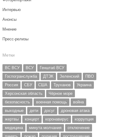
Интервью
Анонсы
Мнение
Пресс-релизы
Метки
ВС ВСУ
ВСУ
Генштаб ВСУ
Госпогранслужба
ДТЭК
Зеленский
ПВО
Россия
СБУ
США
Труханов
Украина
Херсонская область
Чёрное море
безопасность
военная помощь
война
выходные
дети
досуг
дроновая атака
жертвы
концерт
коронавирус
коррупция
медицина
минута молчания
отключение
память
пожар
полиция
пострадавшие