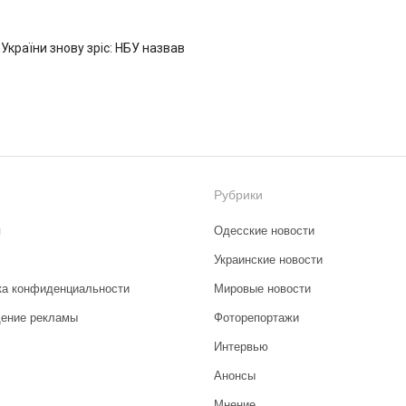
 України знову зріс: НБУ назвав
Рубрики
я
Одесские новости
Украинские новости
ка конфиденциальности
Мировые новости
ение рекламы
Фоторепортажи
Интервью
Анонсы
Мнение