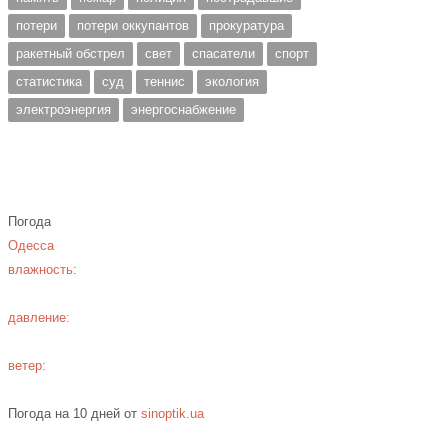
потери
потери оккупантов
прокуратура
ракетный обстрел
свет
спасатели
спорт
статистика
суд
теннис
экология
электроэнергия
энергоснабжение
Погода
Одесса
влажность:
давление:
ветер:
Погода на 10 дней от
sinoptik.ua