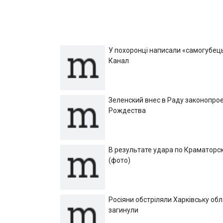
У похоронці написали «самогубець»
Канал
Зеленский внес в Раду законопрое
Рождества
В результате удара по Краматорск
(фото)
Росіяни обстріляли Харківську об
загинули