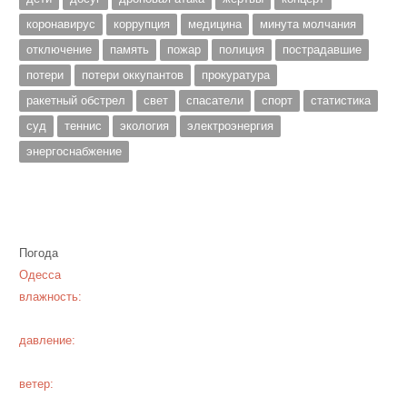
коронавирус
коррупция
медицина
минута молчания
отключение
память
пожар
полиция
пострадавшие
потери
потери оккупантов
прокуратура
ракетный обстрел
свет
спасатели
спорт
статистика
суд
теннис
экология
электроэнергия
энергоснабжение
Погода
Одесса
влажность:
давление:
ветер: