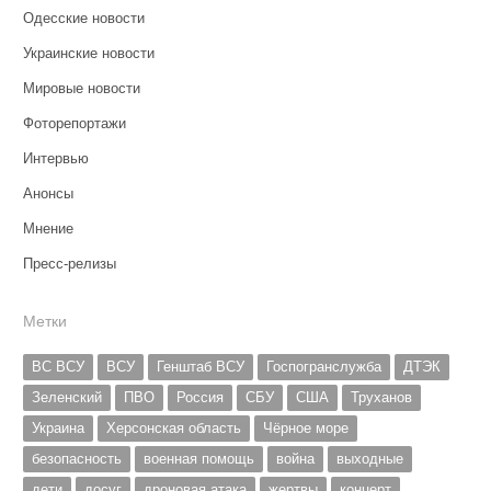
Одесские новости
Украинские новости
Мировые новости
Фоторепортажи
Интервью
Анонсы
Мнение
Пресс-релизы
Метки
ВС ВСУ
ВСУ
Генштаб ВСУ
Госпогранслужба
ДТЭК
Зеленский
ПВО
Россия
СБУ
США
Труханов
Украина
Херсонская область
Чёрное море
безопасность
военная помощь
война
выходные
дети
досуг
дроновая атака
жертвы
концерт