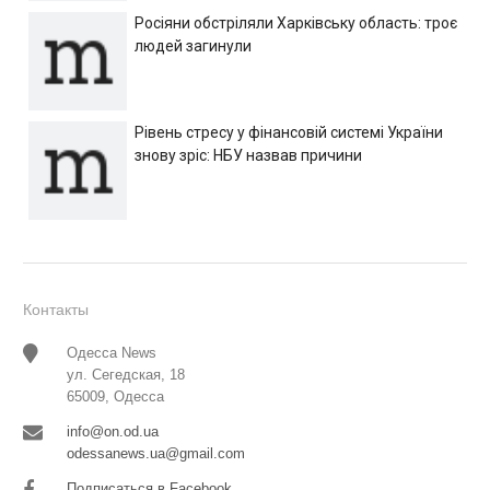
Росіяни обстріляли Харківську область: троє
людей загинули
Рівень стресу у фінансовій системі України
знову зріс: НБУ назвав причини
Контакты
Одесса News
ул. Сегедская, 18
65009, Одесса
info@on.od.ua
odessanews.ua@gmail.com
Подписаться в Facebook